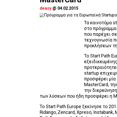
deasy
@
04.02.2015
Τα καινοτόμα s
στο πρόγραμμα 
που παρέχει σε
τεχνογνωσία πο
προκλήσεων της
Το Start Path 
εξειδικευμένης
προτεραιότητες
startup επιχει
προσφέρει μία
MasterCard, τη
την διερεύνηση
των λύσεων που ήδη προσφέρει η M
Το Start Path Europe ξεκίνησε το 20
Ridango, Zencard, Xpreso, Instabank, 