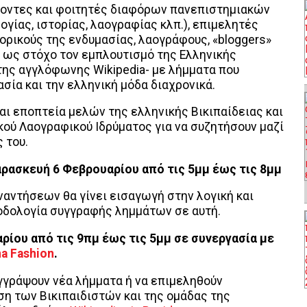
κοντες και φοιτητές διαφόρων πανεπιστημιακών
γίας, ιστορίας, λαογραφίας κλπ.), επιμελητές
ορικούς της ενδυμασίας, λαογράφους, «bloggers»
ι ως στόχο τον εμπλουτισμό της Ελληνικής
 της αγγλόφωνης Wikipedia- με λήμματα που
σία και την ελληνική μόδα διαχρονικά.
αι εποπτεία μελών της ελληνικής Βικιπαίδειας και
ού Λαογραφικού Ιδρύματος για να συζητήσουν μαζί
 του.
αρασκευή 6 Φεβρουαρίου από τις 5μμ έως τις 8μμ
ναντήσεων θα γίνει εισαγωγή στην λογική και
θοδολογία συγγραφής λημμάτων σε αυτή.
ίου από τις 9πμ έως τις 5μμ σε συνεργασία με
a Fashion
.
γγράψουν νέα λήμματα ή να επιμεληθούν
η των Βικιπαιδιστών και της ομάδας της