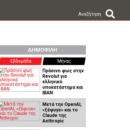
Αναζήτηση
ΔΗΜΟΦΙΛΗ
Εβδομάδα
Μήνας
Πράσινο φως στην
Revolut για
ελληνικό
υποκατάστημα και
IBAN
Μετά την OpenAI,
«ξέφυγε» και το
Claude της
Anthropic