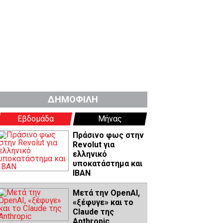
ΔΗΜΟΦΙΛΗ
Εβδομάδα
Μήνας
Πράσινο φως στην
Revolut για
ελληνικό
υποκατάστημα και
IBAN
Μετά την OpenAI,
«ξέφυγε» και το
Claude της
Anthropic