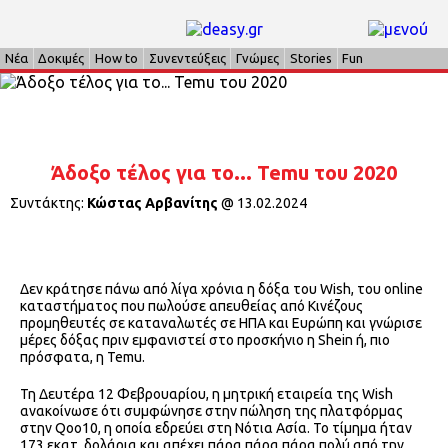
Νέα
Δοκιμές
How to
Συνεντεύξεις
Γνώμες
Stories
Fun
Άδοξο τέλος για το... Temu του 2020
Συντάκτης:
Κώστας Αρβανίτης
@
13.02.2024
Δεν κράτησε πάνω από λίγα χρόνια η δόξα του Wish, του online
καταστήματος που πωλούσε απευθείας από Κινέζους
προμηθευτές σε καταναλωτές σε ΗΠΑ και Ευρώπη και γνώρισε
μέρες δόξας πριν εμφανιστεί στο προσκήνιο η Shein ή, πιο
πρόσφατα, η Temu.
Τη Δευτέρα 12 Φεβρουαρίου, η μητρική εταιρεία της Wish
ανακοίνωσε ότι συμφώνησε στην πώληση της πλατφόρμας
στην Qoo10, η οποία εδρεύει στη Νότια Ασία. Το τίμημα ήταν
173 εκατ. δολάρια και απέχει πάρα πάρα πάρα πολύ από την