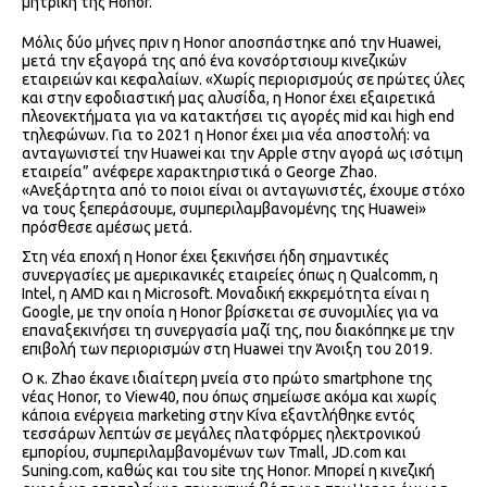
μητρική της Honor.
Μόλις δύο μήνες πριν η Honor αποσπάστηκε από την Huawei,
μετά την εξαγορά της από ένα κονσόρτσιουμ κινεζικών
εταιρειών και κεφαλαίων. «Χωρίς περιορισμούς σε πρώτες ύλες
και στην εφοδιαστική μας αλυσίδα, η Honor έχει εξαιρετικά
πλεονεκτήματα για να κατακτήσει τις αγορές mid και high end
τηλεφώνων. Για το 2021 η Honor έχει μια νέα αποστολή: να
ανταγωνιστεί την Huawei και την Apple στην αγορά ως ισότιμη
εταιρεία” ανέφερε χαρακτηριστικά ο George Zhao.
«Ανεξάρτητα από το ποιοι είναι οι ανταγωνιστές, έχουμε στόχο
να τους ξεπεράσουμε, συμπεριλαμβανομένης της Huawei»
πρόσθεσε αμέσως μετά.
Στη νέα εποχή η Honor έχει ξεκινήσει ήδη σημαντικές
συνεργασίες με αμερικανικές εταιρείες όπως η Qualcomm, η
Intel, η AMD και η Microsoft. Μοναδική εκκρεμότητα είναι η
Google, με την οποία η Honor βρίσκεται σε συνομιλίες για να
επαναξεκινήσει τη συνεργασία μαζί της, που διακόπηκε με την
επιβολή των περιορισμών στη Huawei την Άνοιξη του 2019.
Ο κ. Zhao έκανε ιδιαίτερη μνεία στο πρώτο smartphone της
νέας Honor, το View40, που όπως σημείωσε ακόμα και χωρίς
κάποια ενέργεια marketing στην Κίνα εξαντλήθηκε εντός
τεσσάρων λεπτών σε μεγάλες πλατφόρμες ηλεκτρονικού
εμπορίου, συμπεριλαμβανομένων των Tmall, JD.com και
Suning.com, καθώς και του site της Honor. Μπορεί η κινεζική