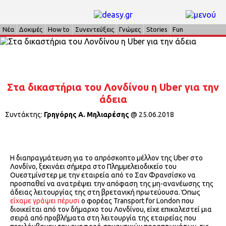
Νέα
Δοκιμές
How to
Συνεντεύξεις
Γνώμες
Stories
Fun
Στα δικαστήρια του Λονδίνου η Uber για την
άδεια
Συντάκτης:
Γρηγόρης Α. Μηλιαρέσης
@
25.06.2018
Η διαπραγμάτευση για το απρόσκοπτο μέλλον της Uber στο
Λονδίνο, ξεκινάει σήμερα στο Πλημμελειοδικείο του
Ουεστμίνστερ με την εταιρεία από το Σαν Φρανσίσκο να
προσπαθεί να ανατρέψει την απόφαση της μη-ανανέωσης της
άδειας λειτουργίας της στη βρετανική πρωτεύουσα. Όπως
είχαμε γράψει πέρυσι
ο φορέας Transport for London που
διοικείται από τον δήμαρχο του Λονδίνου, είχε επικαλεστεί μια
σειρά από προβλήματα στη λειτουργία της εταιρείας που