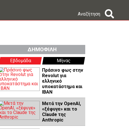
Αναζήτηση
ΔΗΜΟΦΙΛΗ
Εβδομάδα
Μήνας
Πράσινο φως στην
Revolut για
ελληνικό
υποκατάστημα και
IBAN
Μετά την OpenAI,
«ξέφυγε» και το
Claude της
Anthropic