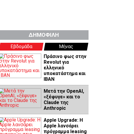
ΔΗΜΟΦΙΛΗ
Εβδομάδα
Μήνας
Πράσινο φως στην
Revolut για
ελληνικό
υποκατάστημα και
IBAN
Μετά την OpenAI,
«ξέφυγε» και το
Claude της
Anthropic
Apple Upgrade: Η
Apple λανσάρει
πρόγραμμα leasing