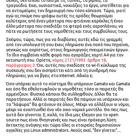
θέλεις, δεν ισχύει το ίδιο με τις ταινίες, τα βιβλία, τα
τραγούδια. Εκει, ουσιαστικά, νοικιάζεις το έργο, υποτίθεται για
να ανταμείψεις τον δημιουργό που τόσο κόπιασε. Τώρα, γιατί
εγώ ας πούμε που γράφω αυτές τις αράδες θεωρούμαι
καλύτερος από έναν μάστορα που φτιάχνει καρέκλες ή έναν
άλλο μάστορα που σχεδιάζει τα φτερά ενός αεροπλάνου, να
πάτε να ρωτήσετε τους νομοθέτες και τους συμβούλους τους.
Σκέψου, τώρα, πως για να διαβάσεις αυτές εδώ τις γραμμές
από τον υπολογιστή σου έχεις πληρώσει ένα ποσό που πηγαίνει,
γενικώς και αορίστως, στους δημιουργούς πνευματικών έργων.
Το ίδιο συμβαίνει κάθε φορά που αγοράζεις χαρτί Α4 για τον
εκτυπωτή σου. Ορίστε,
νόμος 2121/1993 άρθρο 18,
παράγραφος 3.
Όχι, αυτός που σχεδίασε το wi-fi κύκλωμα της
συσκευής σου δεν εισπράττει κάτι από τη συνδρομή που
πληρώνεις για να βγεις στο Internet. Αδικία ε;
Όσο υπάρχει αυτό το σύστημα θα υπάρχουν Gamato και Gamata
και όσο θα εθελοτυφλούν οι νομοθέτες τόσο οι πειρατές θα
αρμενίζουν. Φυσικά κάποιοι θα συλληφθούν, άλλοι θα τα
παρατήσουν. Αλλά οι πειρατές δεν θα πάψουν να υπάρχουν και
τα "λάφυρα" θα φτάνουν σε όλους. Μέχρι να αλλάξουν οι νόμοι,
μέχρι να αναπτυχθεί ένα νέο οικο-νομικό μοντέλο. Θα πεις πως
αυτά δεν γίνονται. Ε, καλά, τα ίδια μας έλεγαν για το open
source πως είναι θνησιγενές και πως είναι πρόχειρη λύση
έκτακτης ανάγκης και τώρα όλες οι εταιρείες δημοσιεύουν
αγγελίες για Linux administrators. Ακούς εκεί, "δεν γίνεται"....