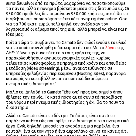
εκπαιδευμένοι από τα πρώτα μας χρόνια να ποσοτικοποιούμε
τα πάντα, αλλά η πονηριά βρίσκεται μέσα στις διατυπώσεις. Οι
930.000 προβολές δεν σημαίνουν 930.000 χρήστες, αυτό θα το
διαβεβαιώσει οποιοσδήποτε έχει κάτι αναρτημένο online. Όσο
για τα 700 εκατ. ευρώ, πολύ ψηλά τον ανέβασαν τον
λογαριασμό οι αξιωματικοί της ΔΗΕ, αλλά μπορεί να είναι και η
ιδέα μας.
Κοίτα τώρα τι συμβαίνει. Το Gamato δεν φιλοξενούσε το υλικό
για το οποίο συνελήφθη ο διαχειριστής του. Με τα
λόγια
της
ΔΗΕ: "έδινε την δυνατότητα στους χρήστες της, να
παρακολουθήσουν κινηματογραφικές ταινίες, κυρίως
τελευταίας κυκλοφορίας, σε πραγματικό χρόνο και απευθείας
μετάδοση (video streaming), μέσω ανακατεύθυνσης σε
υπηρεσίες φιλοξενίας περιεχομένου (Hosting Sites), παράνομα
και χωρίς να καταβάλλονται τα σχετικά δικαιώματα
πνευματικής ιδιοκτησίας".
Μάλιστα. Δηλαδή το Gamato "έδειχνε" προς ένα σημείο όπου
έβλεπες την ταινία. Το κατά πόσο αυτό συνιστά παραβίαση
του νόμου περί πνευματικής ιδιοκτησίας ή όχι, θα το πουν τα
δικαστήρια.
Αλλά το Gamato είναι το δέντρο. Το δάσος είναι αυτό το
παράξενο καθεστώς που ορίζει την ιδιοκτησία στα πνευματικά
έργα. Ενώ, δηλαδή, μπορείς να αγοράσεις μια καρέκλα, ένα
κουτάλι, ένα αυτοκίνητο ή ένα αεροπλάνο και να τα κάνεις ό,τι