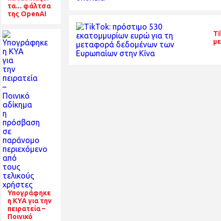
τα... φάλτσα
της OpenAI
Ti
με
Υπογράφηκε
η ΚΥΑ για την
πειρατεία –
Ποινικό