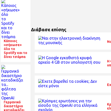
Διάβασε επίσης
Κάποιος
Να
«σήκωσε»
όλο το
Spotify και το
δίνει τσάμπα
Η 
υπ
Εχ
Γερμανικό
Κρ
δικαστήριο
ελ
καταδικάζει