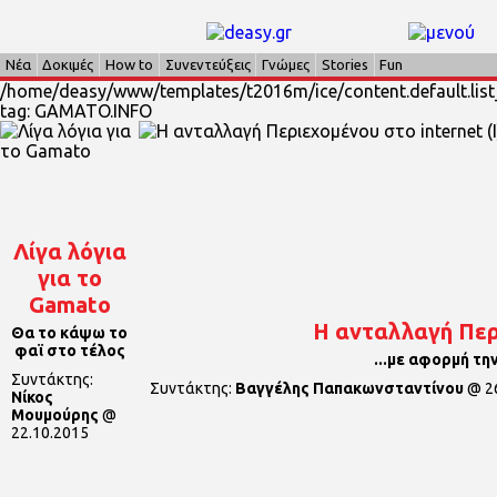
Νέα
Δοκιμές
How to
Συνεντεύξεις
Γνώμες
Stories
Fun
/home/deasy/www/templates/t2016m/ice/content.default.list_
tag: GAMATO.INFO
Λίγα λόγια
για το
Gamato
Η ανταλλαγή Περι
Θα το κάψω το
φαϊ στο τέλος
...με αφορμή τη
Συντάκτης:
Συντάκτης:
Βαγγέλης Παπακωνσταντίνου
@
2
Νίκος
Μουμούρης
@
22.10.2015