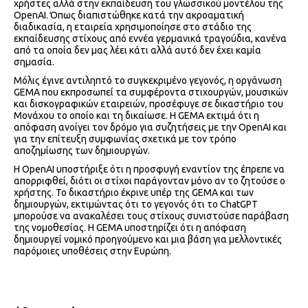
χρήστες αλλά στην εκπαίδευση του γλωσσικού μοντέλου της
OpenAI. Όπως διαπιστώθηκε κατά την ακροαματική
διαδικασία, η εταιρεία χρησιμοποίησε στο στάδιο της
εκπαίδευσης στίχους από εννέα γερμανικά τραγούδια, κανένα
από τα οποία δεν μας λέει κάτι αλλά αυτό δεν έχει καμία
σημασία.
Μόλις έγινε αντιληπτό το συγκεκριμένο γεγονός, η οργάνωση
GEMA που εκπροσωπεί τα συμφέροντα στιχουργών, μουσικών
και δισκογραφικών εταιρειών, προσέφυγε σε δικαστήριο του
Μονάχου το οποίο και τη δικαίωσε. Η GEMA εκτιμά ότι η
απόφαση ανοίγει τον δρόμο για συζητήσεις με την OpenAI και
για την επίτευξη συμφωνίας σχετικά με τον τρόπο
αποζημίωσης των δημιουργών.
Η OpenAI υποστήριξε ότι η προσφυγή εναντίον της έπρεπε να
απορριφθεί, διότι οι στίχοι παράγονταν μόνο αν το ζητούσε ο
χρήστης. Το δικαστήριο έκρινε υπέρ της GEMA και των
δημιουργών, εκτιμώντας ότι το γεγονός ότι το ChatGPT
μπορούσε να ανακαλέσει τους στίχους συνιστούσε παράβαση
της νομοθεσίας. Η GEMA υποστηρίζει ότι η απόφαση
δημιουργεί νομικό προηγούμενο και μια βάση για μελλοντικές
παρόμοιες υποθέσεις στην Ευρώπη.