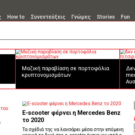
ς
How to
Συνεντεύξεις
Γνώμες
Stories
Fun
Μαζική παραβίαση σε πορτοφόλια
Δεν
κρυπτονομισμάτων
med
Αυσ
E-scooter φέρνει η Mercedes Benz
το 2020
ο
Τα σχέδιά της να λανσάρει μέσα στην επόμενη