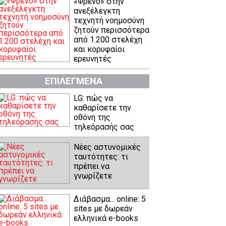
«Φρένο» στην
ανεξέλεγκτη
τεχνητή νοημοσύνη
ζητούν περισσότερα
από 1.200 στελέχη
και κορυφαίοι
ερευνητές
ΕΠΙΛΕΓΜΕΝΑ
LG: πώς να
καθαρίσετε την
οθόνη της
τηλεόρασής σας
Νέες αστυνομικές
ταυτότητες: τι
πρέπει να
γνωρίζετε
Διάβασμα... online: 5
sites με δωρεάν
ελληνικά e-books