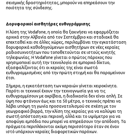
σεισμικής δραστηριότητας, μπορούν να επηρεάσουν την
ποιότητα της σύνδεσης.
Δορυφορικοί αισθητήρες ευθυγράμμισης
Η λύση της Vodafone, η οποία θα ξεκινήσει να εφαρμόζεται
αρχικά στην Αλβανία από τον Σεπτέμβριο και σταδιακά θα
επεκταθεί και σε άλλες χώρες, περιλαμβάνει την εγκατάσταση
δορυφορικά καθοδηγούμενων αισθητήρων σε νέες κεραίες
ραδιοσυχνοτήτων που τοποθετούνται σε ιστούς κινητής
τηλεφωνίας. Η Vodafone γίνεται ο πρώτος πάροχος που
χρησιμοποιεί αυτή την τεχνολογία σε εμπορικό δίκτυο,
εξασφαλίζοντας ότι οι κεραίες της είναι σωστά
ευθυγραμμισμένες από την πρώτη στιγμή και θα παραμείνουν
έτσι.
Σήμερα, η εγκατάσταση των κεραιών γίνεται χειροκίνητα.
Παρότι οι τεχνικοί έχουν την τεχνογνωσία για να τις
ευθυγραμμίσουν με ακρίβεια, η διαδικασία δεν είναι απλή. Σε
ύψη που φτάνουν έως και τα 50 μέτρα, ο τεχνικός πρέπει να
λάβει υπόψη τη γωνία προσανατολισμού σε σχέση με τον
γεωγραφικό βορρά, την κλίση της κεραίας για να καλύψει τη
σωστή απόσταση και περιοχή, αλλά και το υψόμετρο για να
αποφύγει εμπόδια που μπορεί να επηρεάσουν την απόδοση. Τα
πράγματα περιπλέκονται ακόμη περισσότερο όταν σε έναν
ιστό υπάρχουν κεραίες διαφορετικών παρόχων.