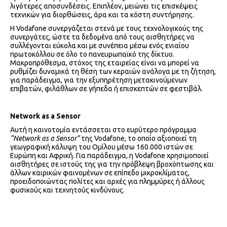
λιγότερες αποσυνδέσεις. Επιπλέον, μειώνει τις επισκέψεις
τεχνικών για διορθώσεις, άρα και τα κόστη συντήρησης.
Η Vodafone συνεργάζεται στενά με τους τεχνολογικούς της
συνεργάτες, ώστε τα δεδομένα από τους αισθητήρες να
συλλέγονται εύκολα και με συνέπεια μέσω ενός ενιαίου
πρωτοκόλλου σε όλο το πανευρωπαϊκό της δίκτυο.
Μακροπρόθεσμα, στόχος της εταιρείας είναι να μπορεί να
ρυθμίζει δυναμικά τη θέση των κεραιών ανάλογα με τη ζήτηση,
για παράδειγμα, για την εξυπηρέτηση μετακινούμενων
επιβατών, φιλάθλων σε γήπεδα ή επισκεπτών σε φεστιβάλ.
Network as a Sensor
Αυτή η καινοτομία εντάσσεται στο ευρύτερο πρόγραμμα
“Network as a Sensor”
της Vodafone, το οποίο αξιοποιεί τη
γεωγραφική κάλυψη του Ομίλου μέσω 160.000 ιστών σε
Ευρώπη και Αφρική. Για παράδειγμα, η Vodafone χρησιμοποιεί
αισθητήρες σε ιστούς της για την πρόβλεψη βροχόπτωσης και
άλλων καιρικών φαινομένων σε επίπεδο μικροκλίματος,
προειδοποιώντας πολίτες και αρχές για πλημμύρες ή άλλους
φυσικούς και τεχνητούς κινδύνους.