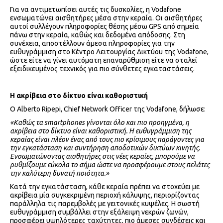
Για να αντιμετωπίσει αυτές τις δυσκολίες, η Vodafone
ενσωματώνει αισθητήρες μέσα στην κεραία. Οι αισθητήρες
αυτοί συλλέγουν πληροφορίες θέσης μέσω GPS από σημεία
πάνω στην κεραία, καθώς και δεδομένα απόδοσης. Στη
συνέχεια, αποστέλλουν άμεσα πληροφορίες για την
ευθυγράμμιση στο Κέντρο Λειτουργίας Δικτύου της Vodafone,
ώστε είτε να γίνει αυτόματη επαναρύθμιση είτε να σταλεί
εξειδικευμένος τεχνικός για πιο σύνθετες εγκαταστάσεις.
Η ακρίβεια στο δίκτυο είναι καθοριστική
Ο Alberto Ripepi, Chief Network Officer της Vodafone, δήλωσε:
«Καθώς τα smartphones γίνονται όλο και πιο προηγμένα, η
ακρίβεια στο δίκτυο είναι καθοριστική. Η ευθυγράμμιση της
κεραίας είναι πλέον ένας από τους πιο κρίσιμους παράγοντες για
την εγκατάσταση και συντήρηση αποδοτικών δικτύων κινητής.
Ενσωματώνοντας αισθητήρες στις νέες κεραίες, μπορούμε να
ρυθμίζουμε εύκολα το σήμα ώστε να προσφέρουμε στους πελάτες
την καλύτερη δυνατή ποιότητα.»
Κατά την εγκατάσταση, κάθε κεραία πρέπει να στοχεύει με
ακρίβεια μία συγκεκριμένη περιοχή κάλυψης, περιορίζοντας
παράλληλα τις παρεμβολές με γειτονικές κυψέλες. Η σωστή
ευθυγράμμιση συμβάλλει στην εξάλειψη νεκρών ζωνών,
προσφέρει υψηλότερες ταχύτητες, πιο άμεσες συνδέσεις και