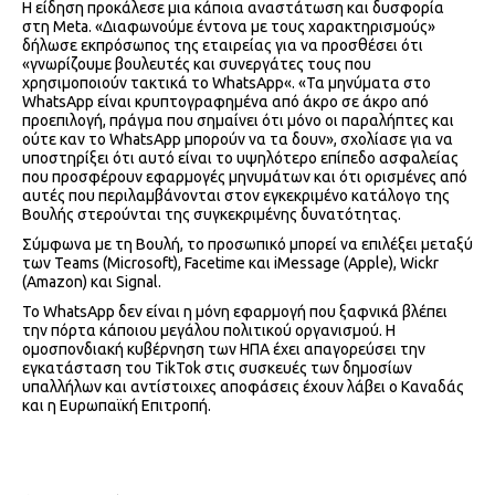
Η είδηση προκάλεσε μια κάποια αναστάτωση και δυσφορία
στη Meta. «Διαφωνούμε έντονα με τους χαρακτηρισμούς»
δήλωσε εκπρόσωπος της εταιρείας για να προσθέσει ότι
«γνωρίζουμε βουλευτές και συνεργάτες τους που
χρησιμοποιούν τακτικά το WhatsApp«. «Τα μηνύματα στο
WhatsApp είναι κρυπτογραφημένα από άκρο σε άκρο από
προεπιλογή, πράγμα που σημαίνει ότι μόνο οι παραλήπτες και
ούτε καν το WhatsApp μπορούν να τα δουν», σχολίασε για να
υποστηρίξει ότι αυτό είναι το υψηλότερο επίπεδο ασφαλείας
που προσφέρουν εφαρμογές μηνυμάτων και ότι ορισμένες από
αυτές που περιλαμβάνονται στον εγκεκριμένο κατάλογο της
Βουλής στερούνται της συγκεκριμένης δυνατότητας.
Σύμφωνα με τη Βουλή, το προσωπικό μπορεί να επιλέξει μεταξύ
των Teams (Microsoft), Facetime και iMessage (Apple), Wickr
(Amazon) και Signal.
Το WhatsApp δεν είναι η μόνη εφαρμογή που ξαφνικά βλέπει
την πόρτα κάποιου μεγάλου πολιτικού οργανισμού. Η
ομοσπονδιακή κυβέρνηση των ΗΠΑ έχει απαγορεύσει την
εγκατάσταση του TikTok στις συσκευές των δημοσίων
υπαλλήλων και αντίστοιχες αποφάσεις έχουν λάβει ο Καναδάς
και η Ευρωπαϊκή Επιτροπή.