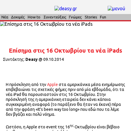
Νέα
Δοκιμές
How to
Συνεντεύξεις
Γνώμες
Stories
Fun
Επίσημα στις 16 Οκτωβρίου τα νέα iPads
Συντάκτης:
Deasy
@
09.10.2014
Η πρόσκληση από την
Apple
στα αμερικάνικα μέσα ενημέρωσης
επιβεβαιώνει τις σχετικές φήμες πριν από μία εβδομάδα, ότι τα
νέα iPad θα παρουσιαστούν στις 16 Οκτωβρίου. Στην
πρόσκλησή της η αμερικάνικη εταιρεία δεν κάνει κάποια
συγκεκριμένη αναφορά (το παράξενο θα ήταν να έκανε) πέρα
από την φράση «It's been way too long» που εδώ που τα λέμε
δεν βγάζει και πολύ νόημα.
ης
Ωστόσο, η Apple στο event της 16
Οκτωβρίου είναι βέβαιο