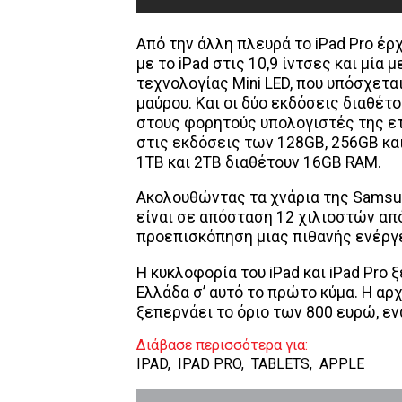
Από την άλλη πλευρά το iPad Pro έρ
με το iPad στις 10,9 ίντσες και μία
τεχνολογίας Mini LED, που υπόσχετα
μαύρου. Και οι δύο εκδόσεις διαθέτο
στους φορητούς υπολογιστές της ετ
στις εκδόσεις των 128GB, 256GB κα
1ΤΒ και 2ΤΒ διαθέτουν 16GB RAM.
Ακολουθώντας τα χνάρια της Samsung,
είναι σε απόσταση 12 χιλιοστών απ
προεπισκόπηση μιας πιθανής ενέργ
Η κυκλοφορία του iPad και iPad Pro 
Ελλάδα σ’ αυτό το πρώτο κύμα. Η αρχ
ξεπερνάει το όριο των 800 ευρώ, εν
Διάβασε περισσότερα για:
IPAD
,
IPAD PRO
,
TABLETS
,
APPLE