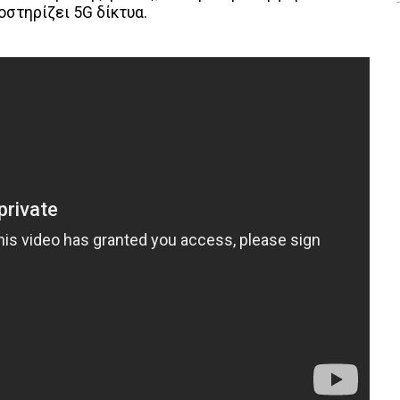
στηρίζει 5G δίκτυα.