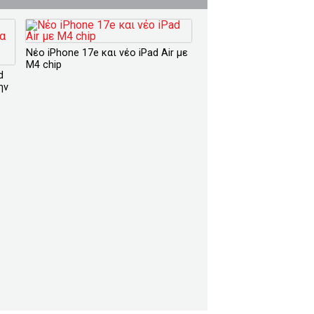
Nέο iPhone 17e και νέο iPad Air με
Μ4 chip
d
ην