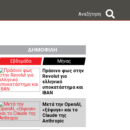
Αναζήτηση
ΔΗΜΟΦΙΛΗ
Εβδομάδα
Μήνας
Πράσινο φως στην
Revolut για
ελληνικό
υποκατάστημα και
IBAN
Μετά την OpenAI,
«ξέφυγε» και το
Claude της
Anthropic