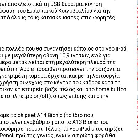
θετεί αποκλειστικά τη USB θύρα, μια κίνηση
όφαση του Ευρωπαϊκού Κοινοβουλίου για την
 από όλους τους κατασκευαστές στις φορητές
τις πολλές που θα συναντήσει κάποιος στο νέο iPad
αι με μεγαλύτερη οθόνη 10,9 ιντσών, ενώ για
μερα μετακινείται στη μεγαλύτερη πλευρά της
ει ότι η Apple προωθεί/προτείνει την οριζόντια
κεκριμένη κάμερα έρχεται και με τη λειτουργία
ν χρήστη συνεχώς στο κέντρο του κάδρου κατά τη
ικανική εταιρεία βάζει τέλος και στο home button
 στο πλήκτρο on/off), όπως επίσης και στην
με το chipset A14 Bionic (το ίδιο που
 αποτελεί αναβάθμιση από το A13 Bionic που
λοφόρησε πέρυσι. Τέλος, το νέο iPad υποστηρίζει
e Pencil πρώτης γενιάς, ενώ για πρώτη φορά θα