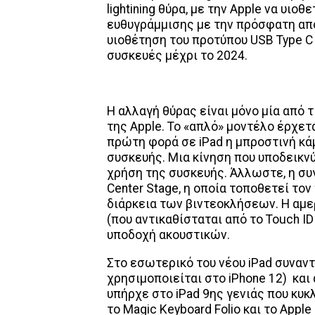
lightining θύρα, με την Apple να υιο
ευθυγράμμισης με την πρόσφατη απ
υιοθέτηση του προτύπου USB Type C
συσκευές μέχρι το 2024.
Η αλλαγή θύρας είναι μόνο μία από 
της Apple. Το «απλό» μοντέλο έρχετ
πρώτη φορά σε iPad η μπροστινή κά
συσκευής. Μια κίνηση που υποδεικνύ
χρήση της συσκευής. Άλλωστε, η συγ
Center Stage, η οποία τοποθετεί το
διάρκεια των βιντεοκλήσεων. Η αμερ
(που αντικαθίσταται από το Touch ID
υποδοχή ακουστικών.
Στο εσωτερικό του νέου iPad συναντά
χρησιμοποιείται στο iPhone 12) και
υπήρχε στο iPad 9ης γενιάς που κυκ
το Magic Keyboard Folio και το Appl