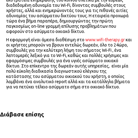
εκστρατεία ενημέρωσης του κοινού σχετικά με την ευρέως
διαδεδομένη αδυναμία του Wi-Fi, δίνοντας συμβουλές στους
χρήστες, αλλά και ενημερώνοντάς τους για τις πιθανές αιτίες
αδυναμίας του ασύρματου δικτύου τους. Η εταιρεία προχωρά
τώρα ένα βήμα παραπέρα, δημιουργώντας την πρώτη
παγκοσμίως on-line γραμμή επίλυσης προβλημάτων που
αφορούν στο ασύρματο οικιακό δίκτυο.
Η εφαρμογή είναι άμεσα διαθέσιμη στο
www.wifi-therapy.gr
και
οι χρήστες μπορούν να βρουν εντελώς δωρεάν, όλο το 24ώρο,
συμβουλές για την καλύτερη λήψη του σήματος Wi-Fi , ένα
λεπτομερές λεξικό για το Wi-Fi, καθώς και πολλές χρήσιμες και
εφαρμόσιμες συμβουλές για ένα υγιές ασύρματο οικιακό
δίκτυο. Στο επίκεντρο της δωρεάν αυτής υπηρεσίας, είναι μία
πολύ εύκολη διαδικασία διαγνωστικού ελέγχου της
κατάστασης του ασύρματου οικιακού του χρήστη, ο οποίος
λαμβάνει ένα αναλυτικό report αλλά και τα κατάλληλα βήματα
για να πετύχει τέλειο ασύρματο σήμα στο οικιακό δίκτυο.
Διάβασε επίσης