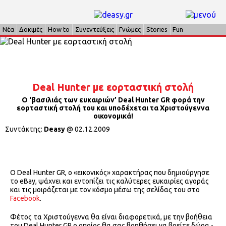
Νέα
Δοκιμές
How to
Συνεντεύξεις
Γνώμες
Stories
Fun
Deal Hunter με εορταστική στολή
Ο ‘βασιλιάς των ευκαιριών’ Deal Hunter GR φορά την
εορταστική στολή του και υποδέχεται τα Χριστούγεννα
οικονομικά!
Συντάκτης:
Deasy
@
02.12.2009
Ο Deal Hunter GR, ο «εικονικός» χαρακτήρας που δημιούργησε
το eBay, ψάχνει και εντοπίζει τις καλύτερες ευκαιρίες αγοράς
και τις μοιράζεται με τον κόσμο μέσω της σελίδας του στο
Facebook
.
Φέτος τα Χριστούγεννα θα είναι διαφορετικά, με την βοήθεια
του Deal Hunter GR ο οποίος θα σας βοηθήσει να βρείτε δώρα -