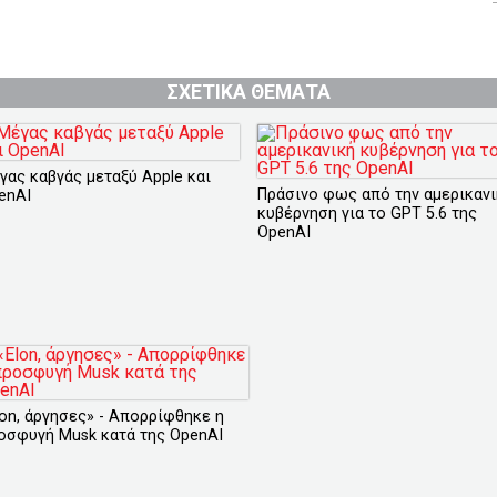
ΣΧΕΤΙΚΑ ΘΕΜΑΤΑ
γας καβγάς μεταξύ Apple και
Πράσινο φως από την αμερικαν
enAI
κυβέρνηση για το GPT 5.6 της
OpenAI
lon, άργησες» - Απορρίφθηκε η
οσφυγή Musk κατά της OpenAI