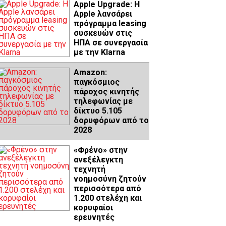
Apple Upgrade: Η
Apple λανσάρει
πρόγραμμα leasing
συσκευών στις
ΗΠΑ σε συνεργασία
με την Klarna
Amazon:
παγκόσμιος
πάροχος κινητής
τηλεφωνίας με
δίκτυο 5.105
δορυφόρων από το
2028
«Φρένο» στην
ανεξέλεγκτη
τεχνητή
νοημοσύνη ζητούν
περισσότερα από
1.200 στελέχη και
κορυφαίοι
ερευνητές