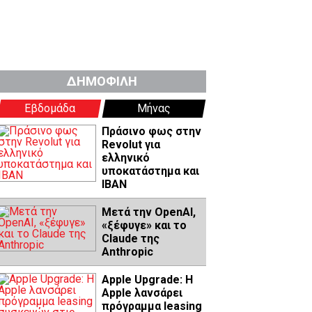
ΔΗΜΟΦΙΛΗ
Εβδομάδα
Μήνας
Πράσινο φως στην
Revolut για
ελληνικό
υποκατάστημα και
IBAN
Μετά την OpenAI,
«ξέφυγε» και το
Claude της
Anthropic
Apple Upgrade: Η
Apple λανσάρει
πρόγραμμα leasing