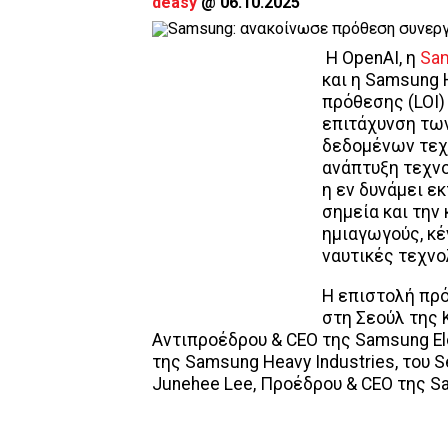
deasy
@
06.10.2025
Η OpenAI, η
Sa
και η Samsung 
πρόθεσης (LOI)
επιτάχυνση τω
δεδομένων τεχ
ανάπτυξη τεχνο
η εν δυνάμει ε
σημεία και την
ημιαγωγούς, κέ
ναυτικές τεχνο
Η επιστολή πρ
στη Σεούλ της 
Αντιπροέδρου & CEO της Samsung Ele
της Samsung Heavy Industries, του 
Junehee Lee, Προέδρου & CEO της S