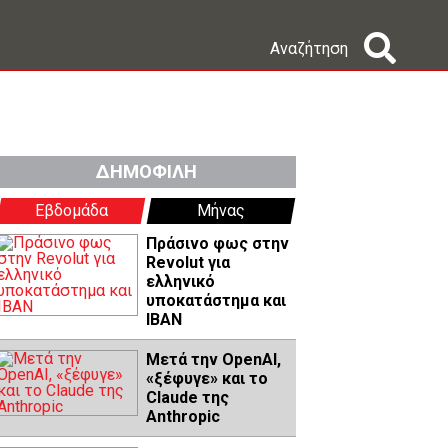
Αναζήτηση
ΔΗΜΟΦΙΛΗ
Εβδομάδα
Μήνας
Πράσινο φως στην
Revolut για
ελληνικό
υποκατάστημα και
IBAN
Μετά την OpenAI,
«ξέφυγε» και το
Claude της
Anthropic