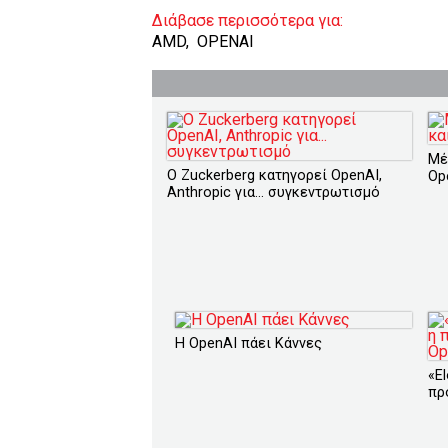
Διάβασε περισσότερα για:
AMD
,
OPENAI
Μέ
O Zuckerberg κατηγορεί OpenAI,
Op
Anthropic για... συγκεντρωτισμό
Η OpenAI πάει Κάννες
«E
πρ