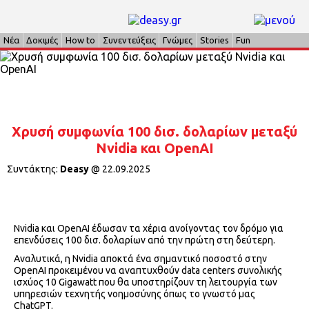
Νέα
Δοκιμές
How to
Συνεντεύξεις
Γνώμες
Stories
Fun
Χρυσή συμφωνία 100 δισ. δολαρίων μεταξύ
Nvidia και OpenAI
Συντάκτης:
Deasy
@
22.09.2025
Nvidia
και
OpenAI
έδωσαν τα χέρια ανοίγοντας τον δρόμο για
επενδύσεις 100 δισ. δολαρίων από την πρώτη στη δεύτερη.
Αναλυτικά, η
Nvidia
αποκτά ένα σημαντικό ποσοστό στην
OpenAI
προκειμένου να αναπτυχθούν
data centers
συνολικής
ισχύος 10
Gigawatt
που θα υποστηρίζουν τη λειτουργία των
υπηρεσιών τεχνητής νοημοσύνης όπως το γνωστό μας
ChatGPT.