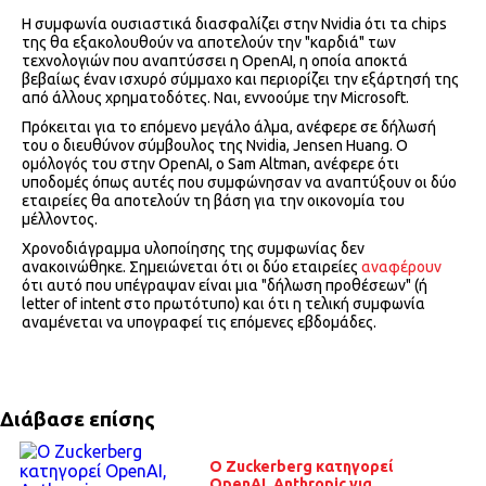
Η συμφωνία ουσιαστικά διασφαλίζει στην
Nvidia
ότι τα
chips
της θα εξακολουθούν να αποτελούν την "καρδιά" των
τεχνολογιών που αναπτύσσει η
OpenAI
, η οποία αποκτά
βεβαίως έναν ισχυρό σύμμαχο και περιορίζει την εξάρτησή της
από άλλους χρηματοδότες. Ναι, εννοούμε την
Microsoft.
Πρόκειται για το επόμενο μεγάλο άλμα, ανέφερε σε δήλωσή
του ο διευθύνον σύμβουλος της
Nvidia, Jensen Huang
. Ο
ομόλογός του στην
OpenAI,
ο
Sam Altman
, ανέφερε ότι
υποδομές όπως αυτές που συμφώνησαν να αναπτύξουν οι δύο
εταιρείες θα αποτελούν τη βάση για την οικονομία του
μέλλοντος.
Χρονοδιάγραμμα υλοποίησης της συμφωνίας δεν
ανακοινώθηκε. Σημειώνεται ότι οι δύο εταιρείες
αναφέρουν
ότι αυτό που υπέγραψαν είναι μια "δήλωση προθέσεων" (ή
letter of intent
στο πρωτότυπο) και ότι η τελική συμφωνία
αναμένεται να υπογραφεί τις επόμενες εβδομάδες.
Διάβασε επίσης
O Zuckerberg κατηγορεί
OpenAI, Anthropic για...