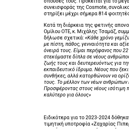
σπουδές τους. Πρόκειται για το με
συνεισφοράς της Cosmote, συνολικού
στηρίξει μέχρι σήμερα 814 φοιτητές
Κατά τη διάρκεια της φετινής απον
Ομίλου ΟΤΕ, κ. Μιχάλης Τσαμάζ, συμ
δήλωσε σχετικά:
«Κάθε χρόνο γεμίζω
με πίστη, πάθος, γενναιότητα και αξί
όνειρά τους. Είμαι περήφανος που 2
στεκόμαστε δίπλα σε νέους ανθρώπου
ζωής τους και δευτερευόντως για την
εκπαιδευτικό ίδρυμα. Νέους που ξεκι
συνθήκες, αλλά κατορθώνουν να ορίζο
τους. Το μέλλον των νέων ανθρώπων 
Προσφέροντας στους νέους ισότιμη 
καλύτερο για όλους»
Ειδικότερα για το 2023-2024 δόθηκα
τιμητική υποτροφία «Ζαχαρίας Πιπε