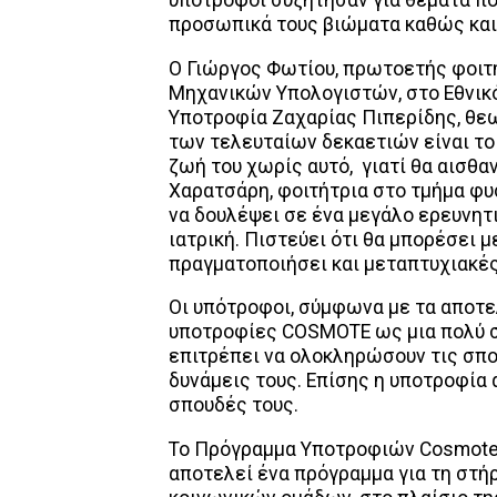
υπότροφοι συζήτησαν για θέματα πο
προσωπικά τους βιώματα καθώς και 
Ο Γιώργος Φωτίου, πρωτοετής φοιτ
Μηχανικών Υπολογιστών, στο Εθνικ
Υποτροφία Ζαχαρίας Πιπερίδης, θεω
των τελευταίων δεκαετιών είναι το 
ζωή του χωρίς αυτό, γιατί θα αισθα
Χαρατσάρη, φοιτήτρια στο τμήμα φυ
να δουλέψει σε ένα μεγάλο ερευνητι
ιατρική. Πιστεύει ότι θα μπορέσει 
πραγματοποιήσει και μεταπτυχιακέ
Οι υπότροφοι, σύμφωνα με τα αποτ
υποτροφίες COSMOTE ως μια πολύ ση
επιτρέπει να ολοκληρώσουν τις σπ
δυνάμεις τους. Επίσης η υποτροφία 
σπουδές τους.
Το Πρόγραμμα Υποτροφιών Cosmote 
αποτελεί ένα πρόγραμμα για τη στή