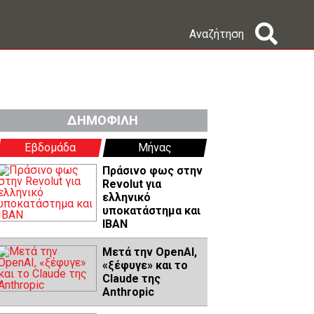
Αναζήτηση
ΔΗΜΟΦΙΛΗ
Εβδομάδα
Μήνας
Πράσινο φως στην
Revolut για
ελληνικό
υποκατάστημα και
IBAN
Μετά την OpenAI,
«ξέφυγε» και το
Claude της
Anthropic