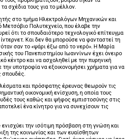
υ τους προβληματίζουν, μοιράστηκαν τα
τα σχέδια τους για το μέλλον.
ητής στο τμήμα Ηλεκτρολόγων Μηχανικών και
ό Μετσόβιο Πολυτεχνείο, που έλαβε την
ρεί ότι το σπουδαιότερο τεχνολογικό επίτευγμα
ίντερνετ. Και δεν θα μπορούσε να φανταστεί τη
νόταν σαν το «ψάρι έξω από το νερό». Η Μαρία
σικής του Πανεπιστημίου Ιωαννίνων έχει όνειρο
κό κέντρο και να ασχοληθεί με την πυρηνική
με την υποτροφία να εξοικονομήσει χρήματα για να
ς σπουδές.
ελέσματα και πρόσφατης έρευνας θεωρούν τις
μαντική οικονομική ενίσχυση, η οποία τους
ουδές τους καθώς και ψήφος εμπιστοσύνης στις
αποτελεί ένα κίνητρο για να συνεχίσουν τις
ενισχύει την ισότιμη πρόσβαση στη γνώση και
ριξη της κοινωνίας και των ευαίσθητων