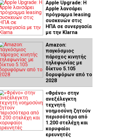
Apple Upgrade: Η
Apple λανσάρει
πρόγραμμα leasing
συσκευών στις
ΗΠΑ σε συνεργασία
με την Klarna
Amazon:
παγκόσμιος
πάροχος κινητής
τηλεφωνίας με
δίκτυο 5.105
δορυφόρων από το
2028
«Φρένο» στην
ανεξέλεγκτη
τεχνητή
νοημοσύνη ζητούν
περισσότερα από
1.200 στελέχη και
κορυφαίοι
ερευνητές