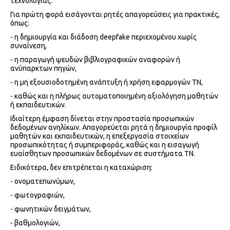
τεχνολογίας.
Για πρώτη φορά εισάγονται ρητές απαγορεύσεις για πρακτικές,
όπως:
- η δημιουργία και διάδοση deepfake περιεχομένου χωρίς
συναίνεση,
- η παραγωγή ψευδών βιβλιογραφικών αναφορών ή
ανύπαρκτων πηγών,
- η μη εξουσιοδοτημένη ανάπτυξη ή χρήση εφαρμογών ΤΝ,
- καθώς και η πλήρως αυτοματοποιημένη αξιολόγηση μαθητών
ή εκπαιδευτικών.
Ιδιαίτερη έμφαση δίνεται στην προστασία προσωπικών
δεδομένων ανηλίκων. Απαγορεύεται ρητά η δημιουργία προφίλ
μαθητών και εκπαιδευτικών, η επεξεργασία στοιχείων
προσωπικότητας ή συμπεριφοράς, καθώς και η εισαγωγή
ευαίσθητων προσωπικών δεδομένων σε συστήματα ΤΝ.
Ειδικότερα, δεν επιτρέπεται η καταχώριση:
- ονοματεπωνύμων,
- φωτογραφιών,
- φωνητικών δειγμάτων,
- βαθμολογιών,