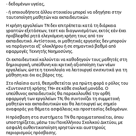
- δεδομένων υγείας,
- ή οποιουδήποτε άλλου στοιχείου μπορεί να οδηγήσει στην
ταυτοποίηση μαθητών και εκπαιδευτικών.
Η χρήση εργαλείων ΤΝ δεν επιτρέπεται κατά τη διάρκεια
γραπτών εξετάσεων, τεστ και διαγωνισμάτων, εκτός εάν έχει
προβλεφθεί ρητά ελεγχόμενη χρήση τους από τον
εκπαιδευτικό. Αντίστοιχα, οι μαθητικές εργασίες δεν μπορούν
να παράγονται εξ’ ολοκλήρου ή σε σημαντικό βαθμό από
εφαρμογές Τεχνητής Νοημοσύνης.
Οι εκπαιδευτικοί καλούνται να καθοδηγούν τους μαθητές στη
δημιουργική, υπεύθυνη και κριτική αξιοποίηση των νέων
εργαλείων, ώστε η τεχνολογία να λειτουργεί ενισχυτικά για τη
μάθηση και όχι εις βάρος της.
Στο πλαίσιο αυτό, θεσμοθετείται για πρώτη φορά ο ρόλος του
«Συντονιστή χρήσης ΤΝ» σε κάθε σχολική μονάδα. Ο
υπεύθυνος εκπαιδευτικός θα παρακολουθεί την ορθή
εφαρμογή των εργαλείων ΤΝ, θα συντονίζει τη συμμετοχή
μαθητών και εκπαιδευτικών και θα λειτουργεί ως σημείο
αναφοράς για θέματα ασφάλειας και προστασίας δεδομένων.
Η πρόσβαση στα συστήματα ΤΝ θα πραγματοποιείται, όπου
υποστηρίζεται, μέσω του Πανελλήνιου Σχολικού Δικτύου, με
ασφαλή αυθεντικοποίηση χρηστών και αυστηρούς
περιορισμούς πρόσβασης.