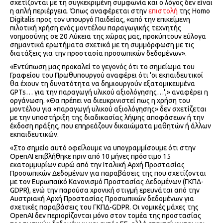
σχετίζονται με τη συγκεκριμένη συμφωνία και ο λόγος δεν είναι
η απλή περιέργεια. Όπως αναφέρεται στην
επιστολή
της Homo
Digitalis προς τον υπουργό Παιδείας, «από την επικείμενη
πιλοτική χρήση ενός μοντέλου παραγωγικής τεχνητής
νοημοσύνης σε 20 Λύκεια της χώρας μας, προκύπτουν εύλογα
σημαντικά ερωτήματα σχετικά με τη συμμόρφωση με τις
διατάξεις για την προστασία προσωπικών δεδομένων».
«Εντύπωση μας προκαλεί το γεγονός ότι το σημείωμα του
Γραφείου του Πρωθυπουργού αναφέρει ότι 'οι εκπαιδευτικοί
θα έχουν τη δυνατότητα να δηµιουργούν εξατοµικευµένα
GPTs… για την παραγωγή υλικού αξιολόγησης…',» αναφέρει η
οργάνωση. «Θα πρέπει να διευκρινιστεί πως η χρήση του
μοντέλου για «παραγωγή υλικού αξιολόγησης» δεν σχετίζεται
με την υποστήριξη της διαδικασίας λήψης αποφάσεων ή την
έκδοση πράξης, που επηρεάζουν δικαιώματα μαθητών ή άλλων
εκπαιδευτικών.
«Στο σημείο αυτό οφείλουμε να υπογραμμίσουμε ότι στην
OpenAI επιβλήθηκε πριν από 10 μήνες πρόστιμο 15
εκατομμυρίων ευρώ από την Ιταλική Αρχή Προστασίας
Προσωπικών Δεδομένων για παραβάσεις της που σχετίζονται
με τον Ευρωπαϊκό Κανονισμό Προστασίας Δεδομένων (ΓΚΠΔ-
GDPR), ενώ την παρούσα χρονική στιγμή ερευνάται από την
Αυστριακή Αρχή Προστασίας Προσωπικών δεδομένων για
σχετικές παραβάσεις του ΓΚΠΔ-GDPR. Οι νομικές μάχες της
OpenAI δεν περιορίζονται μόνο στον τομέα της προστασίας