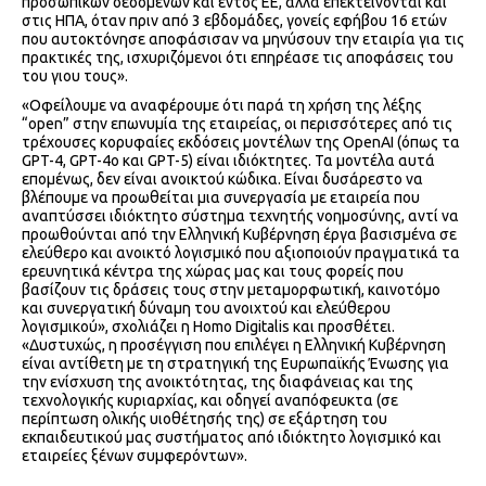
προσωπικών δεδομένων και εντός ΕΕ, αλλά επεκτείνονται και
στις ΗΠΑ, όταν πριν από 3 εβδομάδες, γονείς εφήβου 16 ετών
που αυτοκτόνησε αποφάσισαν να μηνύσουν την εταιρία για τις
πρακτικές της, ισχυριζόμενοι ότι επηρέασε τις αποφάσεις του
του γιου τους».
«Οφείλουμε να αναφέρουμε ότι παρά τη χρήση της λέξης
“open” στην επωνυμία της εταιρείας, οι περισσότερες από τις
τρέχουσες κορυφαίες εκδόσεις μοντέλων της OpenAI (όπως τα
GPT-4, GPT-4o και GPT-5) είναι ιδιόκτητες. Τα μοντέλα αυτά
επομένως, δεν είναι ανοικτού κώδικα. Είναι δυσάρεστο να
βλέπουμε να προωθείται μια συνεργασία με εταιρεία που
αναπτύσσει ιδιόκτητο σύστημα τεχνητής νοημοσύνης, αντί να
προωθούνται από την Ελληνική Κυβέρνηση έργα βασισμένα σε
ελεύθερο και ανοικτό λογισμικό που αξιοποιούν πραγματικά τα
ερευνητικά κέντρα της χώρας μας και τους φορείς που
βασίζουν τις δράσεις τους στην μεταμορφωτική, καινοτόμο
και συνεργατική δύναμη του ανοιχτού και ελεύθερου
λογισμικού», σχολιάζει η Homo Digitalis και προσθέτει.
«Δυστυχώς, η προσέγγιση που επιλέγει η Ελληνική Κυβέρνηση
είναι αντίθετη με τη στρατηγική της Ευρωπαϊκής Ένωσης για
την ενίσχυση της ανοικτότητας, της διαφάνειας και της
τεχνολογικής κυριαρχίας, και οδηγεί αναπόφευκτα (σε
περίπτωση ολικής υιοθέτησής της) σε εξάρτηση του
εκπαιδευτικού μας συστήματος από ιδιόκτητο λογισμικό και
εταιρείες ξένων συμφερόντων».