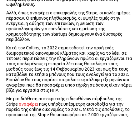
ωφελημένους.
Αλλά, όπως αναφέρει ο επικεφαλής της Stripe, οι καλές ημέρες
πέρασαν. Ο επίμονος πληθωρισμός, οι υψηλές τιμές στην
ενέργεια, η αύξηση των επιτοκίων, η μείωση των
προϋπολογισμών για επενδύσεις και η μείωση της
χρηματοδότησης των startups δημιουργουν ένα δυσχερές
περιβάλλον.
Κατά τον Collins, το 2022 σηματοδοτεί την αρχή ενός
διαφορετικού οικονομικού κλίματος και, χωρίς να το λέει, σε
τέτοιες περιπτώσεις την πληρώνουν πρώτα οι εργαζόμενοι. Για
τους απολυμένους η εταιρεία λέει πως θα καλύψει τους
μισθούς τους έως τις 14 Φεβρουαρίου 2023 και πως θα τους
καταβάλει το ετήσιο μπόνους που τους αναλογεί για το 2022.
Επιπλέον θα τους παρέχει ασφαλιστική κάλυψη έξι μηνών και
αναφέρει πως θα προσφέρει υποστήριξη σε όσους είχαν πάρει
βίζα για εργασία στις ΗΠΑ.
Με μια διάθεση αυτοκριτικής ο διευθύνων σύμβουλος της
Stripe
αναφέρει
πως υπήρξε υπέρμετρη αισιοδοξία για την
πορεία της online οικονομίας το 2022. Μετά τις απολύσεις, το
προσωπικό της Stripe θα υποχωρήσει σε 7.000 εργαζόμενους.