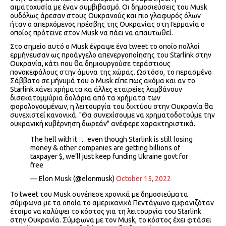
αιματοχυσία με έναν συμβιβασμό. Οι δημοσιεύσεις του Musk
ουδόλως άρεσαν στους Ουκρανούς και πιο γλαφυρός όλων
ήταν ο απερχόμενος πρέσβης της Ουκρανίας στη Γερμανία ο
οποίος πρότεινε στον Musk να πάει να απαυτωθεί.
Στο σημείο αυτό ο Musk έγραψε ένα tweet το οποίο πολλοί
ερμήνευσαν ως προάγγελο απενεργοποίησης του Starlink στην
Ουκρανία, κάτι που θα δημιουργούσε τεράστιους
πονοκεφάλους στην άμυνα της χώρας. Ωστόσο, το περασμένο
Σάββατο σε μήνυμά του ο Musk είπε πως ακόμα και αν το
Starlink χάνει χρήματα κα άλλες εταιρείες λαμβάνουν
δισεκατομμύρια δολάρια από τα χρήματα των
φορολογουμένων, η λειτουργία του δικτύου στην Ουκρανία θα
συνεχιστεί κανονικά. "Θα συνεχίσουμε να χρηματοδοτούμε την
ουκρανική κυβέρνηση δωρεάν" ανέφερε χαρακτηριστικά.
The hell with it … even though Starlink is still losing
money & other companies are getting billions of
taxpayer $, we’ll just keep funding Ukraine govt for
free
— Elon Musk (@elonmusk)
October 15, 2022
Το tweet του Musk συνέπεσε χρονικά με δημοσιεύματα
σύμφωνα με τα οποία το αμερικανικό Πεντάγωνο εμφανιζόταν
έτοιμο να καλύψει το κόστος για τη λειτουργία του Starlink
στην Ουκρανία. Σύμφωνα με τον Musk, το κόστος έχει φτάσει