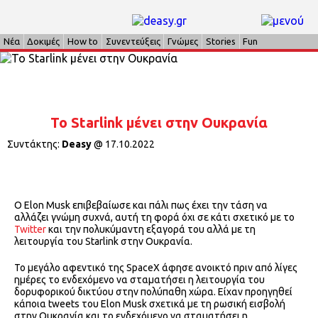
Νέα
Δοκιμές
How to
Συνεντεύξεις
Γνώμες
Stories
Fun
Το Starlink μένει στην Ουκρανία
Συντάκτης:
Deasy
@
17.10.2022
Ο Elon Musk επιβεβαίωσε και πάλι πως έχει την τάση να
αλλάζει γνώμη συχνά, αυτή τη φορά όχι σε κάτι σχετικό με το
Twitter
και την πολυκύμαντη εξαγορά του αλλά με τη
λειτουργία του Starlink στην Ουκρανία.
Το μεγάλο αφεντικό της SpaceX άφησε ανοικτό πριν από λίγες
ημέρες το ενδεχόμενο να σταματήσει η λειτουργία του
δορυφορικού δικτύου στην πολύπαθη χώρα. Είχαν προηγηθεί
κάποια tweets του Elon Musk σχετικά με τη ρωσική εισβολή
στην Ουκρανία και το ενδεχόμενο να σταματήσει η