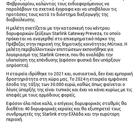
Φεβρουαρίου, καλώντας τους ενδιαφερόμενους να
παραλάβουν τα σχετικά έγγραφα και να υποβάλουν τις
προτάσεις τους κατά το διάστημα διεξαγωγής της
διαβούλευσης.
Η μελέτη σχετίζεται με την κατασκευή του κέντρου
δορυφορικών ζεύξεων Starlink Gateway Preveza, το οποίο
πρόκειται να αναγερθεί στο επιχειρηματικό πάρκο της
Πρέβεζας στην περιοχή της δημοτικής κοινότητας Μύτικα. Η
μελέτη περιβαλλοντικών επιπτώσεων εκπονήθηκε για
λογαριασμό της Starlink Greece, που θα αναλάβει την
υλοποίηση της επένδυσης (εφόσον φυσικά δεν υπάρξουν
απρόοπτα).
Η εταιρεία ιδρύθηκε το 2021 και, ουσιαστικά, δεν έχει εμπορική
δραστηριότητα στη χώρα μας. Το 2024 η εταιρεία εμφάνισε
έσοδα της τάξης των 30.000 ευρώ, καθώς όπως φαίνεται ο
λόγος ύπαρξής της είναι τυπικός και έχει να κάνει κυρίως με τις
επαφές με τους αρμόδιους φορείς.
Εφόσον όλα πάνε καλά, ο επίγειος δορυφορικός σταθμός θα
διαθέτει 40 δορυφορικές κεραίες και θα εξυπηρετεί τους
συνδρομητές της Starlink στην Ελλάδα και την ευρύτερη
περιοχή.