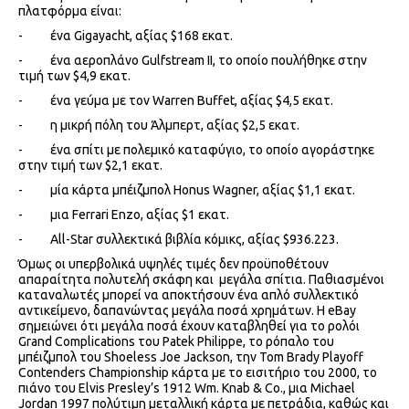
πλατφόρμα είναι:
- ένα Gigayacht, αξίας $168 εκατ.
- ένα αεροπλάνο Gulfstream II, το οποίο πουλήθηκε στην
τιμή των $4,9 εκατ.
- ένα γεύμα με τον Warren Buffet, αξίας $4,5 εκατ.
- η μικρή πόλη του Άλμπερτ, αξίας $2,5 εκατ.
- ένα σπίτι με πολεμικό καταφύγιο, το οποίο αγοράστηκε
στην τιμή των $2,1 εκατ.
- μία κάρτα μπέιζμπολ Honus Wagner, αξίας $1,1 εκατ.
- μια Ferrari Enzo, αξίας $1 εκατ.
- All-Star συλλεκτικά βιβλία κόμικς, αξίας $936.223.
Όμως οι υπερβολικά υψηλές τιμές δεν προϋποθέτουν
απαραίτητα πολυτελή σκάφη και μεγάλα σπίτια. Παθιασμένοι
καταναλωτές μπορεί να αποκτήσουν ένα απλό συλλεκτικό
αντικείμενο, δαπανώντας μεγάλα ποσά χρημάτων. Η eBay
σημειώνει ότι μεγάλα ποσά έχουν καταβληθεί για το ρολόι
Grand Complications του Patek Philippe, το ρόπαλο του
μπέιζμπολ του Shoeless Joe Jackson, την Tom Brady Playoff
Contenders Championship κάρτα με το εισιτήριο του 2000, το
πιάνο του Elvis Presley’s 1912 Wm. Knab & Co., μια Michael
Jordan 1997 πολύτιμη μεταλλική κάρτα με πετράδια, καθώς και