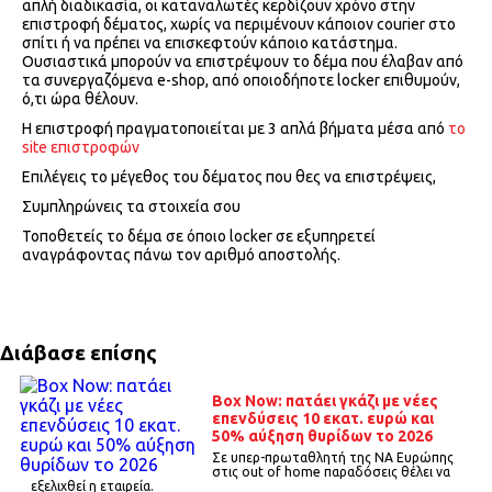
απλή διαδικασία, οι καταναλωτές κερδίζουν χρόνο στην
επιστροφή δέματος, χωρίς να περιμένουν κάποιον courier στο
σπίτι ή να πρέπει να επισκεφτούν κάποιο κατάστημα.
Ουσιαστικά μπορούν να επιστρέψουν το δέμα που έλαβαν από
τα συνεργαζόμενα e-shop, από οποιοδήποτε locker επιθυμούν,
ό,τι ώρα θέλουν.
Η επιστροφή πραγματοποιείται με 3 απλά βήματα μέσα από
το
site επιστροφών
Επιλέγεις το μέγεθος του δέματος που θες να επιστρέψεις,
Συμπληρώνεις τα στοιχεία σου
Τοποθετείς το δέμα σε όποιο locker σε εξυπηρετεί
αναγράφοντας πάνω τον αριθμό αποστολής.
Διάβασε επίσης
Box Now: πατάει γκάζι με νέες
επενδύσεις 10 εκατ. ευρώ και
50% αύξηση θυρίδων το 2026
Σε υπερ-πρωταθλητή της ΝΑ Ευρώπης
στις out of home παραδόσεις θέλει να
εξελιχθεί η εταιρεία.