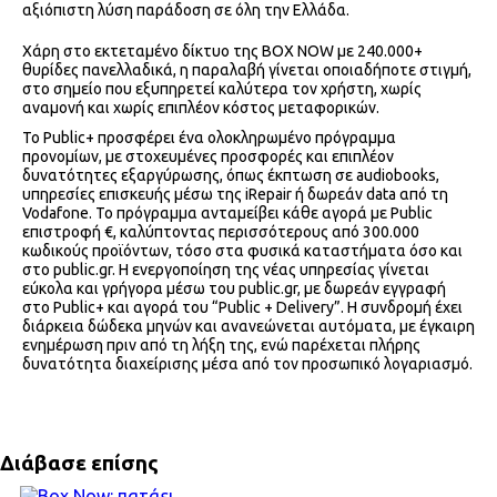
αξιόπιστη λύση παράδοση σε όλη την Ελλάδα.
Χάρη στο εκτεταμένο δίκτυο της BOX NOW με 240.000+
θυρίδες πανελλαδικά, η παραλαβή γίνεται οποιαδήποτε στιγμή,
στο σημείο που εξυπηρετεί καλύτερα τον χρήστη, χωρίς
αναμονή και χωρίς επιπλέον κόστος μεταφορικών.
Το Public+ προσφέρει ένα ολοκληρωμένο πρόγραμμα
προνομίων, με στοχευμένες προσφορές και επιπλέον
δυνατότητες εξαργύρωσης, όπως έκπτωση σε audiobooks,
υπηρεσίες επισκευής μέσω της iRepair ή δωρεάν data από τη
Vodafone. Το πρόγραμμα ανταμείβει κάθε αγορά με Public
επιστροφή €, καλύπτοντας περισσότερους από 300.000
κωδικούς προϊόντων, τόσο στα φυσικά καταστήματα όσο και
στο public.gr. Η ενεργοποίηση της νέας υπηρεσίας γίνεται
εύκολα και γρήγορα μέσω του public.gr, με δωρεάν εγγραφή
στο Public+ και αγορά του “Public + Delivery”. Η συνδρομή έχει
διάρκεια δώδεκα μηνών και ανανεώνεται αυτόματα, με έγκαιρη
ενημέρωση πριν από τη λήξη της, ενώ παρέχεται πλήρης
δυνατότητα διαχείρισης μέσα από τον προσωπικό λογαριασμό.
Διάβασε επίσης