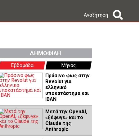
Αναζήτηση
ΔΗΜΟΦΙΛΗ
Εβδομάδα
Μήνας
Πράσινο φως στην
Revolut για
ελληνικό
υποκατάστημα και
IBAN
Μετά την OpenAI,
«ξέφυγε» και το
Claude της
Anthropic