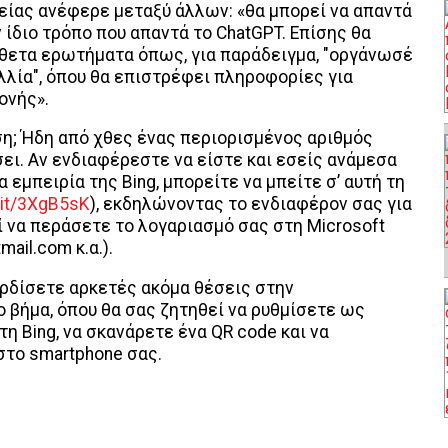
είας ανέφερε μεταξύ άλλων: «θα μπορεί να απαντά
ίδιο τρόπο που απαντά το ChatGPT. Επίσης θα
νθετα ερωτήματα όπως, για παράδειγμα, "οργάνωσέ
λλία", όπου θα επιστρέφει πληροφορίες για
ονής».
ση; Ήδη από χθες ένας περιορισμένος αριθμός
ει. Αν ενδιαφέρεστε να είστε και εσείς ανάμεσα
εμπειρία της Bing, μπορείτε να μπείτε σ’ αυτή τη
d.it/3XgB5sK
), εκδηλώνοντας το ενδιαφέρον σας για
ί να περάσετε το λογαριασμό σας στη Microsoft
mail.com κ.α.).
ερδίσετε αρκετές ακόμα θέσεις στην
βήμα, όπου θα σας ζητηθεί να ρυθμίσετε ως
 Bing, να σκανάρετε ένα QR code και να
στο smartphone σας.