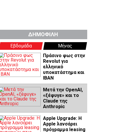
ΔΗΜΟΦΙΛΗ
Εβδομάδα
Μήνας
Πράσινο φως στην
Revolut για
ελληνικό
υποκατάστημα και
IBAN
Μετά την OpenAI,
«ξέφυγε» και το
Claude της
Anthropic
Apple Upgrade: Η
Apple λανσάρει
πρόγραμμα leasing