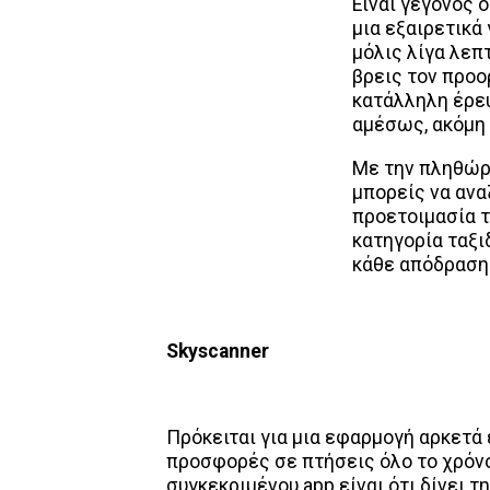
Είναι γεγονός ό
μια εξαιρετικά
μόλις λίγα λεπ
βρεις τον προο
κατάλληλη έρευ
αμέσως, ακόμη 
Με την πληθώρ
μπορείς να ανα
προετοιμασία το
κατηγορία ταξι
κάθε απόδραση 
Skyscanner
Πρόκειται για μια εφαρμογή αρκετά 
προσφορές σε πτήσεις όλο το χρόνο
συγκεκριμένου app είναι ότι δίνει 