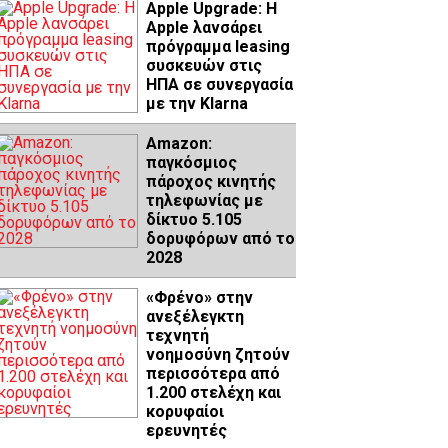
Apple Upgrade: Η
Apple λανσάρει
πρόγραμμα leasing
συσκευών στις
ΗΠΑ σε συνεργασία
με την Klarna
Amazon:
παγκόσμιος
πάροχος κινητής
τηλεφωνίας με
δίκτυο 5.105
δορυφόρων από το
2028
«Φρένο» στην
ανεξέλεγκτη
τεχνητή
νοημοσύνη ζητούν
περισσότερα από
1.200 στελέχη και
κορυφαίοι
ερευνητές