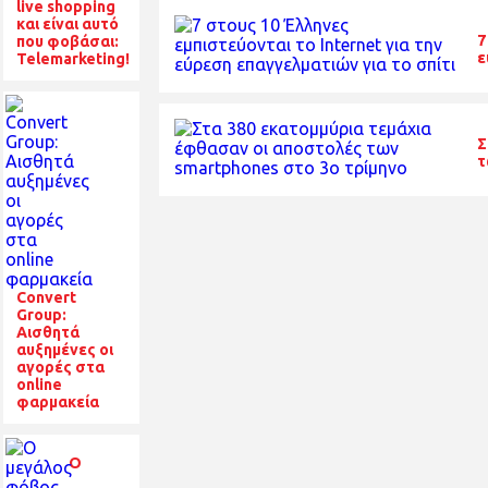
live shopping
και είναι αυτό
7
που φοβάσαι:
ε
Telemarketing!
Σ
τ
Convert
Group:
Αισθητά
αυξημένες οι
αγορές στα
online
φαρμακεία
Ο