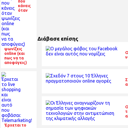
που
κάνεις
όταν
Διάβασε επίσης
ψωνίζεις
Ο
online (και
ν
πως να τα
αποφύγεις)
Σ
α
Ο
τ
α
Έρχεται το