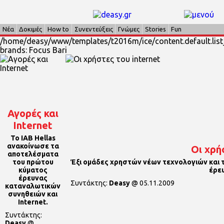
Νέα
Δοκιμές
How to
Συνεντεύξεις
Γνώμες
Stories
Fun
/home/deasy/www/templates/t2016m/ice/content.default.list
brands: Focus Bari
Αγορές και
Internet
Το ΙΑΒ Hellas
ανακοίνωσε τα
Οι χρή
αποτελέσματα
του πρώτου
Έξι ομάδες χρηστών νέων τεχνολογιών και τ
κύματος
έρευ
έρευνας
Συντάκτης:
Deasy
@
05.11.2009
καταναλωτικών
συνηθειών και
Internet.
Συντάκτης:
Deasy
@