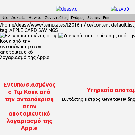
Νέα
Δοκιμές
How to
Συνεντεύξεις
Γνώμες
Stories
Fun
/home/deasy/www/templates/t2016m/ice/content.default.list_
tag: APPLE CARD SAVINGS
Εντυπωσιασμένος
Υπηρεσία αποταμ
ο Τιμ Κουκ από
την ανταπόκριση
Συντάκτης:
Πέτρος Κωνσταντινίδης
στον
αποταμιευτικό
λογαριασμό της
Apple