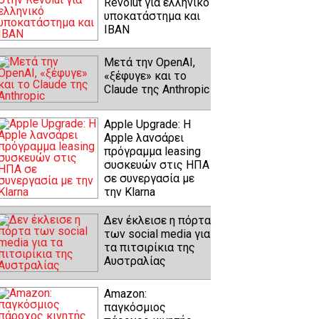
Revolut για ελληνικό
υποκατάστημα και
IBAN
Μετά την OpenAI,
«ξέφυγε» και το
Claude της Anthropic
Apple Upgrade: Η
Apple λανσάρει
πρόγραμμα leasing
συσκευών στις ΗΠΑ
σε συνεργασία με
την Klarna
Δεν έκλεισε η πόρτα
των social media για
τα πιτσιρίκια της
Αυστραλίας
Amazon:
παγκόσμιος