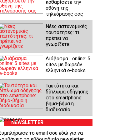
καθαρίσετε την
οθόνη της
τηλεόρασής σας
Νέες αστυνομικές
ταυτότητες: τι
πρέπει να
γνωρίζετε
Διάβασμα... online: 5
sites με δωρεάν
ελληνικά e-books
Ταυτότητα και
δίπλωμα οδήγησης
στο smartphone:
βήμα-βήμα η
διαδικασία
NEWSLETTER
Συμπλήρωσε το email σου εδώ για να
λαμβάνεις το εβδομαδιαίο newsletter