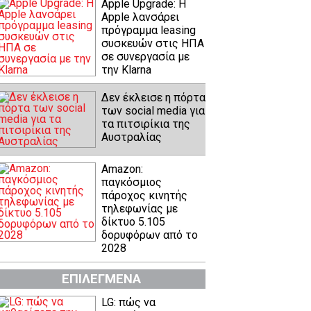
Apple Upgrade: Η
Apple λανσάρει
πρόγραμμα leasing
συσκευών στις ΗΠΑ
σε συνεργασία με
την Klarna
Δεν έκλεισε η πόρτα
των social media για
τα πιτσιρίκια της
Αυστραλίας
Amazon:
παγκόσμιος
πάροχος κινητής
τηλεφωνίας με
δίκτυο 5.105
δορυφόρων από το
2028
ΕΠΙΛΕΓΜΕΝΑ
LG: πώς να