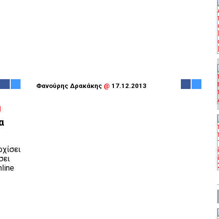
Φανούρης Δρακάκης
@
17.12.2013
α
ρχίσει
σει
line