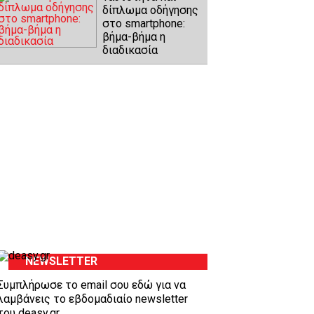
δίπλωμα οδήγησης
στο smartphone:
βήμα-βήμα η
διαδικασία
NEWSLETTER
Συμπλήρωσε το email σου εδώ για να
λαμβάνεις το εβδομαδιαίο newsletter
του deasy.gr