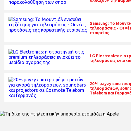
αλλάζουν την παρα
Samsung: Το Μουντιά
τηλεοράσεις - Οι νέ
εταιρείας
LG Electronics: η σ
τηλεοράσεις ενισχύε
20% payzy επιστροφ
τηλεοράσεων, sound
Telekom και Γερμαν