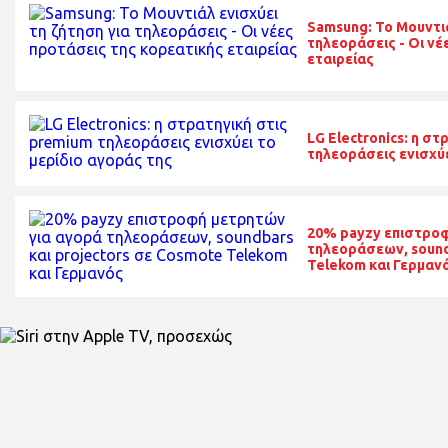
Samsung: Το Μουντιά
τηλεοράσεις - Οι νέ
εταιρείας
LG Electronics: η σ
τηλεοράσεις ενισχύε
20% payzy επιστροφ
τηλεοράσεων, sound
Telekom και Γερμαν