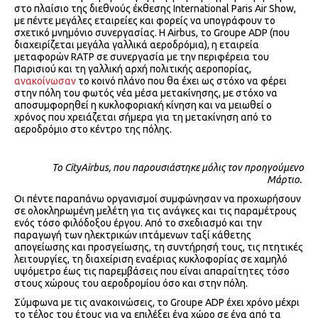
στο πλαίσιο της διεθνούς έκθεσης International Paris Air Show,
με πέντε μεγάλες εταιρείες και φορείς να υπογράφουν το
σχετικό μνημόνιο συνεργασίας. H Airbus, το Groupe ADP (που
διαχειρίζεται μεγάλα γαλλικά αεροδρόμια), η εταιρεία
μεταφορών RATP σε συνεργασία με την περιφέρεια του
Παρισιού και τη γαλλική αρχή πολιτικής αεροπορίας,
ανακοίνωσαν
το κοινό πλάνο που θα έχει ως στόχο να φέρει
στην πόλη του φωτός νέα μέσα μετακίνησης, με στόχο να
αποσυμφορηθεί η κυκλοφοριακή κίνηση και να μειωθεί ο
χρόνος που χρειάζεται σήμερα για τη μετακίνηση από το
αεροδρόμιο στο κέντρο της πόλης.
To CityAirbus, που παρουσιάστηκε μόλις τον προηγούμενο
Μάρτιο.
Οι πέντε παραπάνω οργανισμοί συμφώνησαν να προχωρήσουν
σε ολοκληρωμένη μελέτη για τις ανάγκες και τις παραμέτρους
ενός τόσο φιλόδοξου έργου. Από το σχεδιασμό και την
παραγωγή των ηλεκτρικών ιπτάμενων ταξί κάθετης
απογείωσης και προσγείωσης, τη συντήρησή τους, τις πτητικές
λειτουργίες, τη διαχείριση εναέριας κυκλοφορίας σε χαμηλό
υψόμετρο έως τις παρεμβάσεις που είναι απαραίτητες τόσο
στους χώρους του αεροδρομίου όσο και στην πόλη.
Σύμφωνα με τις ανακοινώσεις, τo Groupe ADP έχει χρόνο μέχρι
το τέλος του έτους για να επιλέξει ένα χώρο σε ένα από τα