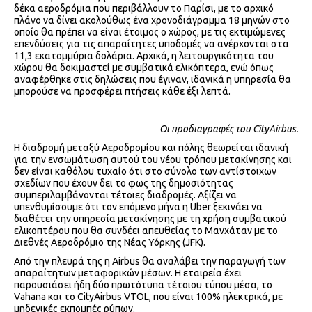
δέκα αεροδρόμια που περιβάλλουν το Παρίσι, με το αρχικό
πλάνο να δίνει ακολούθως ένα χρονοδιάγραμμα 18 μηνών στο
οποίο θα πρέπει να είναι έτοιμος ο χώρος, με τις εκτιμώμενες
επενδύσεις για τις απαραίτητες υποδομές να ανέρχονται στα
11,3 εκατομμύρια δολάρια. Αρχικά, η λειτουργικότητα του
χώρου θα δοκιμαστεί με συμβατικά ελικόπτερα, ενώ όπως
αναφέρθηκε στις δηλώσεις που έγιναν, ιδανικά η υπηρεσία θα
μπορούσε να προσφέρει πτήσεις κάθε έξι λεπτά.
Οι προδιαγραφές του CityAirbus.
Η διαδρομή μεταξύ Αεροδρομίου και πόλης θεωρείται ιδανική
για την ενσωμάτωση αυτού του νέου τρόπου μετακίνησης και
δεν είναι καθόλου τυχαίο ότι στο σύνολο των αντίστοιχων
σχεδίων που έχουν δει το φως της δημοσιότητας
συμπεριλαμβάνονται τέτοιες διαδρομές. Αξίζει να
υπενθυμίσουμε ότι τον επόμενο μήνα η Uber ξεκινάει να
διαθέτει την υπηρεσία μετακίνησης με τη χρήση συμβατικού
ελικοπτέρου που θα συνδέει απευθείας το Μανχάταν με το
Διεθνές Αεροδρόμιο της Νέας Υόρκης (JFK).
Από την πλευρά της η Airbus θα αναλάβει την παραγωγή των
απαραίτητων μεταφορικών μέσων. Η εταιρεία έχει
παρουσιάσει ήδη δύο πρωτότυπα τέτοιου τύπου μέσα, το
Vahana και το CityAirbus VTOL, που είναι 100% ηλεκτρικά, με
μηδενικές εκπομπές ρύπων.