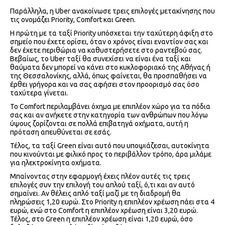
Παράλληλα, η Uber ανακοίνωσε τρεις επιλογές μετακίνησης που
τις ονομάζει Priority, Comfort και Green.
Η πρώτη με τα ταξί Priority υπόσχεται την ταχύτερη άφιξη στο
σημείο που έχετε ορίσει, όταν ο χρόνος είναι εναντίον σας και
δεν έχετε περιθώρια να καθυστερήσετε στο ραντεβού σας.
Βεβαίως, το Uber ταξί θα συνεχίσει να είναι ένα ταξί και
θαύματα δεν μπορεί να κάνει στο κυκλοφοριακό της Αθήνας ή
της Θεσσαλονίκης, αλλά, όπως φαίνεται, θα προσπαθήσει να
έρθει γρήγορα και να σας αφήσει στον προορισμό σας όσο
ταχύτερα γίνεται.
Το Comfort περιλαμβάνει όχημα με επιπλέον χώρο για τα πόδια
σας και αν ανήκετε στην κατηγορία των ανθρώπων που λόγω
ύψους ζορίζονται σε πολλά επιβατηγά οχήματα, αυτή η
πρόταση απευθύνεται σε εσάς.
Τέλος, τα ταξί Green είναι αυτό που υποψιάζεσαι, αυτοκίνητα
που κινούνται με φιλικό προς το περιβάλλον τρόπο, άρα μιλάμε
για ηλεκτροκίνητα οχήματα.
Μπαίνοντας στην εφαρμογή έχεις πλέον αυτές τις τρεις
επιλογές συν την επιλογή του απλού ταξί, ό,τι και αν αυτό
σημαίνει. Αν θέλεις απλό ταξί μαζί με τη διαδρομή θα
πληρώσεις 1,20 ευρώ. Στο Priority η επιπλέον χρέωση πάει στα 4
ευρώ, ενώ στο Comfort η επιπλέον χρέωση είναι 3,20 ευρώ.
Τέλος, στο Green η επιπλέον χρέωση είναι 1,20 ευρώ, όσο