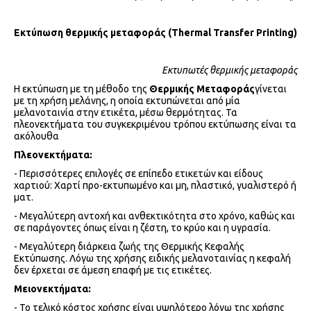
Εκτύπωση
θερμικής
μεταφοράς
(Thermal Transfer Printing)
Εκτυπωτές θερμικής μεταφοράς
Η εκτύπωση με τη μέθοδο της
Θερμικής Μεταφοράς
γίνεται
με τη χρήση μελάνης, η οποία εκτυπώνεται από μία
μελανοταινία στην ετικέτα, μέσω θερμότητας. Τα
πλεονεκτήματα του συγκεκριμένου τρόπου εκτύπωσης είναι τα
ακόλουθα
Πλεονεκτήματα:
- Περισσότερες επιλογές σε επίπεδο ετικετών και είδους
χαρτιού: Χαρτί προ-εκτυπωμένο και μη, πλαστικό, γυαλιστερό ή
ματ.
- Μεγαλύτερη αντοχή και ανθεκτικότητα στο χρόνο, καθώς και
σε παράγοντες όπως είναι η ζέστη, το κρύο και η υγρασία.
- Μεγαλύτερη διάρκεια ζωής της Θερμικής Κεφαλής
Εκτύπωσης. Λόγω της χρήσης ειδικής μελανοταινίας η κεφαλή
δεν έρχεται σε άμεση επαφή με τις ετικέτες.
Μειονεκτήματα:
- Το τελικό κόστος χρήσης είναι υψηλότερο λόγω της χρήσης