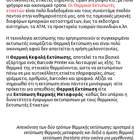
αυτοκόλλητες ετικέτες σήμανσης τιμών για ράφια κ.α., με πολύ
γρήγορο και οικονομικό τρόπο.
Οι Θερμικοί Εκτυπωτές
ετικετών
είναι πολύ διαδεδομένοι και τους συναντάμε σχεδόν
παντού στην καθημερινότητά μας, από τις ταμειακές μηχανές
διαφόρων εμπορικών καταστημάτων, έως τα εκδοτήρια
εισιτηρίων, τα ATM, τα πρακτορεία τυχερών παιχνιδιών κ.λπ.
Η τεχνολογία εκτύπωσης που χρησιμοποιούν οι συγκεκριμένοι
εκτυπωτές ονομάζεται Θερμική Εκτύπωση και είναι πολύ
οικονομική αφού δεν απαιτείται η χρήση μελανοταινίας.
Η
Θερμική Κεφαλή Εκτύπωσης
, αποτελεί το πιο βασικό
εξάρτημα ενός Barcode Printer και λειτουργεί ως εξής: Τα
θερμικά της στοιχεία θερμαίνονται, ώστε να εκτυπώσουν
πάνω σε μια αυτοκόλλητη ετικέτα πληροφορίες, όπως:
γράμματα, αριθμούς, barcodes και γραφικά. Αξίζει να
σημειωθεί ότι η εκτύπωση είναι πάντοτε μονόχρωμη -είτε
πρόκειται για απευθείας
Θερμική Εκτύπωση
είτε
για
Εκτύπωση θερμικής Μεταφοράς
- καθώς δεν υπάρχει η
δυνατότητα έγχρωμων εκτυπώσεων με τους θερμικούς
Εκτυπωτές Ετικετών.
Απεικόνιση των δύο τρόπων θερμικής εκτύπωσης: αριστερά η
εκτύπωση θερμικής μεταφοράς και δεξιά η άμεση θερμική
εκτύπωση (πατήστε στην εικόνα για μεγέθυνση).