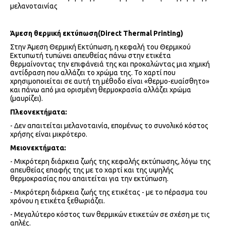
μελανοταινίας
Άμεση θερμική εκτύπωση(Direct Thermal Printing)
Στην Άμεση Θερμική Εκτύπωση, η κεφαλή του Θερμικού
Εκτυπωτή τυπώνει απευθείας πάνω στην ετικέτα
θερμαίνοντας την επιφάνειά της και προκαλώντας μια χημική
αντίδραση που αλλάζει το χρώμα της. Το χαρτί που
χρησιμοποιείται σε αυτή τη μέθοδο είναι «θερμο-ευαίσθητο»
και πάνω από μια ορισμένη θερμοκρασία αλλάζει χρώμα
(μαυρίζει).
Πλεονεκτήματα:
- Δεν απαιτείται μελανοταινία, επομένως το συνολικό κόστος
χρήσης είναι μικρότερο.
Μειονεκτήματα:
- Μικρότερη διάρκεια ζωής της κεφαλής εκτύπωσης, λόγω της
απευθείας επαφής της με το χαρτί και της υψηλής
θερμοκρασίας που απαιτείται για την εκτύπωση.
- Μικρότερη διάρκεια ζωής της ετικέτας - με το πέρασμα του
χρόνου η ετικέτα ξεθωριάζει.
- Μεγαλύτερο κόστος των θερμικών ετικετών σε σχέση με τις
απλές.