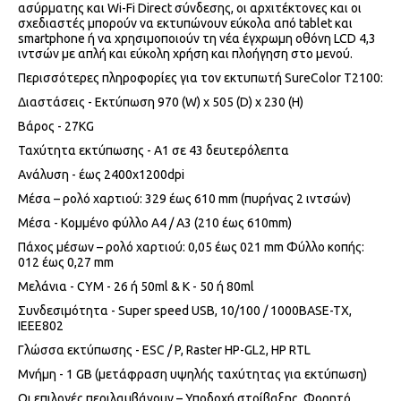
ασύρματης και Wi-Fi Direct σύνδεσης, οι αρχιτέκτονες και οι
σχεδιαστές μπορούν να εκτυπώνουν εύκολα από tablet και
smartphone ή να χρησιμοποιούν τη νέα έγχρωμη οθόνη LCD 4,3
ιντσών με απλή και εύκολη χρήση και πλοήγηση στο μενού.
Περισσότερες πληροφορίες για τον εκτυπωτή SureColor T2100:
Διαστάσεις - Εκτύπωση 970 (W) x 505 (D) x 230 (H)
Βάρος - 27KG
Ταχύτητα εκτύπωσης - A1 σε 43 δευτερόλεπτα
Ανάλυση - έως 2400x1200dpi
Μέσα – ρολό χαρτιού: 329 έως 610 mm (πυρήνας 2 ιντσών)
Μέσα - Κομμένο φύλλο A4 / A3 (210 έως 610mm)
Πάχος μέσων – ρολό χαρτιού: 0,05 έως 021 mm Φύλλο κοπής:
012 έως 0,27 mm
Μελάνια - CYM - 26 ή 50ml & K - 50 ή 80ml
Συνδεσιμότητα - Super speed USB, 10/100 / 1000BASE-TX,
IEEE802
Γλώσσα εκτύπωσης - ESC / P, Raster HP-GL2, HP RTL
Μνήμη - 1 GB (μετάφραση υψηλής ταχύτητας για εκτύπωση)
Οι επιλογές περιλαμβάνουν – Υποδοχή στοίβαξης, Φορητό