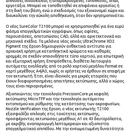
αίθουσες διδασκαλίας ή απομακρυσμένες τοποθεσίες, όπως
εργοτάξια. Μπορεί να τοποθετηθεί σε επιφάνεια εργασίας ή
στη δική του βάση, ενώ ο σχεδιασμός του εξοικονομεί χώρο και
διευκολύνει την εύκολη αποθήκευση, όταν δεν χρησιμοποιείται.
Ο νέος SureColor T2100 μπορεί να χρησιμοποιηθεί για ένα ευρύ
φάσμα επαγγελματικών εγγράφων, όπως αφίσες,
παρουσιάσεις, αποτυπώσεις CAD, αλλά και αρχιτεκτονικά και
μηχανικά σχέδια. Τα μελάνια νέας γενιάς UltraChrome XD2
Pigment της Epson δημιουργούν ανθεκτικά αντίτυπα για
αρχειακή χρήση με καταπληκτικά χρώματα και καθαρές
γραμμές σε σχεδόν οποιονδήποτε τύπο χαρτιού, για εσωτερική
και εξωτερική χρήση. Επιπρόσθετα, διαθέτει λειτουργία
αυτόματης εναλλαγής από το ρολό χαρτιού μεγάλου format σε
χαρτί μεγέθους A4/A3, χωρίς οι χρήστες να έρθουν σε επαφή με
τον εκτυπωτή. Έτσι, είναι ιδανικός για μικρές εταιρείες που
έχουν διαφοροποιημένες απαιτήσεις εκτύπωσης, αλλά ο χώρος
τους είναι περιορισμένος.
Αξιοποιώντας την τεχνολογία PrecisionCore με κεφαλή
εκτύπωσης MicroTFP και την τεχνολογία αυτόματου
εντοπισμού και ρύθμισης της κατάστασης των ακροφυσίων,
Nozzle Verification της Epson, ο νέος εκτυπωτής Τ2100
εξασφαλίζει επιλογές στις ταχύτητες εκτύπωσης,
προσφέροντας εκτυπώσεις μεγέθους A1 σε 43 δευτερόλεπτα,
με ακριβής αναπαραγωγή λεπτομερειών και αξιοπιστία
επαγγελματικού επιπέδου. Με την ενσωματωμένη δυνατότητα