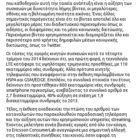
που καθοδηγούν αυτή την ταχεία ανάπτυξη είναι η αύξηση των
συσκευών με δυνατότητα λήψης βίντεο, οι μεγαλύτερες
οθόνες και η βελτιωμένη ποιότητα εικόνας. Ένας άλλος
σημαντικός παράγοντας είναι ότι το βίντεο αποτελεί όλο και
μεγαλύτερο μέρος του διαδικτυακού περιεχομένου όπως οι
ειδήσεις, οι διαφημίσεις και τα μέσα κοινωνικής δικτύωσης.
Περιεχόμενο βίντεο χρησιμοποιείται και διαμοιράζεται όλο και
περισσότερο από χρήστες δημοφιλών μέσων κοινωνικής
δικτύωσης, όπως το Twitter.
Οι τάσεις της αγοράς κινητών συσκευών κατά το τέταρτο
τρίμηνο του 2014 δείχνουν ότι, για πρώτη φορά, η τεχνολογία
LTE κατάφερε τις υψηλότερες τριμηνιαίες προσθήκες, με 110
εκατομμύρια νέες συνδρομές. Άλλα πρότυπα κινητής
τηλεφωνίας που αναφέρονται στην έκθεση περιλαμβάνουν τα
HSPA και GSM/EDGE. Επιπλέον, τα συνολικά στοιχεία του έτους
δείχνουν ότι προστέθηκαν 800 εκατομμύρια νέες συνδρομές
smartphone παγκοσμίως, ανεβάζοντας το συνολικό αριθμό σε
2,7 δισεκατομμύρια, 40% αύξηση σε σχέση με 1,9
δισεκατομμύρια συνδρομές το 2013.
Τέλος, η έκθεση αναδεικνύει την πτώση του αριθμού των
καταναλωτών που παρακολουθούν παραδοσιακή τηλεόραση
και την αύξηση αυτών που χρησιμοποιούν υπηρεσίες streaming.
Έχοντας μελετήσει εννέα βασικές αγορές από όλο τον κόσμο,
το Ericsson ConsumerLab αναγνώρισε μια σημαντική αλλαγή
στις τηλεοπτικές συνήθειες του κοινού, όσον αφορά τη