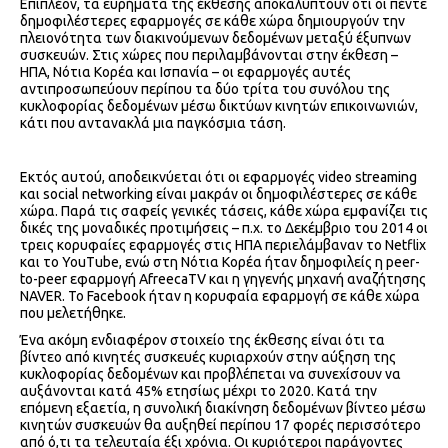
Επιπλέον, τα ευρήματα της έκθεσης αποκαλύπτουν ότι οι πέντε
δημοφιλέστερες εφαρμογές σε κάθε χώρα δημιουργούν την
πλειονότητα των διακινούμενων δεδομένων μεταξύ έξυπνων
συσκευών. Στις χώρες που περιλαμβάνονται στην έκθεση –
ΗΠΑ, Νότια Κορέα και Ισπανία – οι εφαρμογές αυτές
αντιπροσωπεύουν περίπου τα δύο τρίτα του συνόλου της
κυκλοφορίας δεδομένων μέσω δικτύων κινητών επικοινωνιών,
κάτι που αντανακλά μια παγκόσμια τάση.
Εκτός αυτού, αποδεικνύεται ότι οι εφαρμογές video streaming
και social networking είναι μακράν οι δημοφιλέστερες σε κάθε
χώρα. Παρά τις σαφείς γενικές τάσεις, κάθε χώρα εμφανίζει τις
δικές της μοναδικές προτιμήσεις – π.χ. το Δεκέμβριο του 2014 οι
τρεις κορυφαίες εφαρμογές στις ΗΠΑ περιελάμβαναν το Netflix
και το YouTube, ενώ στη Νότια Κορέα ήταν δημοφιλείς η peer-
to-peer εφαρμογή AfreecaTV και η γηγενής μηχανή αναζήτησης
NAVER. Το Facebook ήταν η κορυφαία εφαρμογή σε κάθε χώρα
που μελετήθηκε.
Ένα ακόμη ενδιαφέρον στοιχείο της έκθεσης είναι ότι τα
βίντεο από κινητές συσκευές κυριαρχούν στην αύξηση της
κυκλοφορίας δεδομένων και προβλέπεται να συνεχίσουν να
αυξάνονται κατά 45% ετησίως μέχρι το 2020. Κατά την
επόμενη εξαετία, η συνολική διακίνηση δεδομένων βίντεο μέσω
κινητών συσκευών θα αυξηθεί περίπου 17 φορές περισσότερο
από ό,τι τα τελευταία έξι χρόνια. Οι κυριότεροι παράγοντες