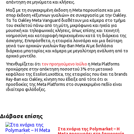
απάντηση σε μηνύματα και κλήσεις.
Μαζί με τη συγκεκριμένη έκδοση η Meta παρουσίασε και μια
σπορ έκδοση «έξυπνων γυαλιών» σε συνεργασία με την Oakley.
Τα Τα Oakley Meta Vanguard διαθέτουν μια κάμερα στο τμήμα
του σκελετού πάνω από τη μύτη, μικρόφωνα και ηχεία για
μουσική και τηλεφωνικές κλήσεις, όπως επίσης και τεχνητή
νοημοσύνη και καταγραφή περιεχομένου κατά τη διάρκεια της
άσκησης. Επιπρόσθετα, η εταιρεία λανσάρει και μια δεύτερη
γενιά των αρχικών γυαλιών Ray-Ban Meta AI με διπλάσια
διάρκεια μπαταρίας και κάμερα με μεγαλύτερη ανάλυση από το
αρχικό μοντέλο.
Υπενθυμίζεται ότι
τον προηγούμενο Ιούλιο
η Meta Platforms
προχώρησε στην απόκτηση ποσοστού 3% στο μετοχικό
κεφάλαιο της EssilorLuxottica, της εταιρείας που έχει τα brands
Ray-Ban και Oakley, κίνηση που έδειξε από τότε ότι οι
προσδοκίες της Meta Platforms στο συγκεκριμένο πεδίο είναι
ιδιαίτερα φιλόδοξες.
Διάβασε επίσης
Στα χνάρια της Polymarket – Η
Meta προχωράει στη δημιουργία