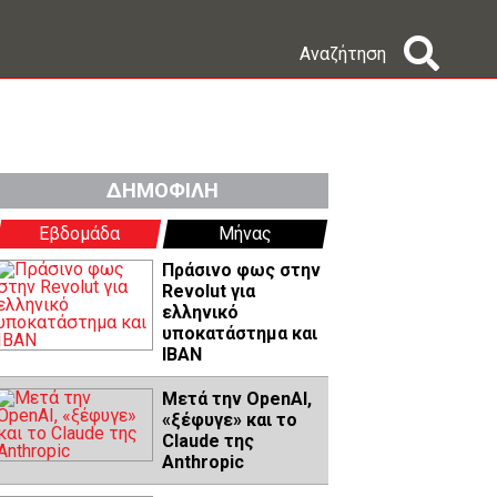
Αναζήτηση
ΔΗΜΟΦΙΛΗ
Εβδομάδα
Μήνας
Πράσινο φως στην
Revolut για
ελληνικό
υποκατάστημα και
IBAN
Μετά την OpenAI,
«ξέφυγε» και το
Claude της
Anthropic