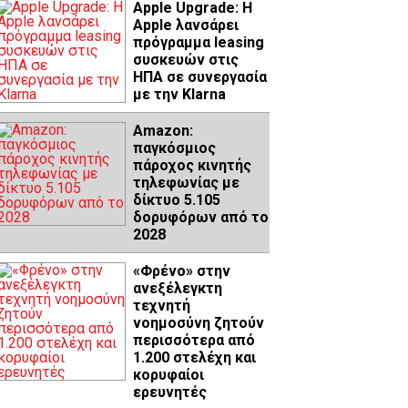
Apple Upgrade: Η
Apple λανσάρει
πρόγραμμα leasing
συσκευών στις
ΗΠΑ σε συνεργασία
με την Klarna
Amazon:
παγκόσμιος
πάροχος κινητής
τηλεφωνίας με
δίκτυο 5.105
δορυφόρων από το
2028
«Φρένο» στην
ανεξέλεγκτη
τεχνητή
νοημοσύνη ζητούν
περισσότερα από
1.200 στελέχη και
κορυφαίοι
ερευνητές