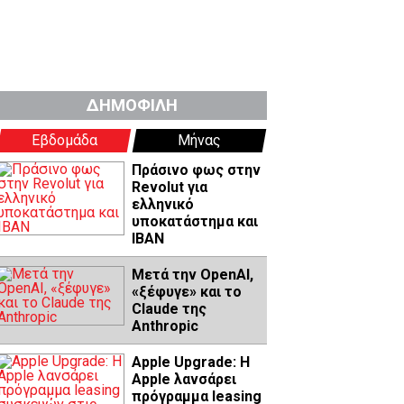
ΔΗΜΟΦΙΛΗ
Εβδομάδα
Μήνας
Πράσινο φως στην
Revolut για
ελληνικό
υποκατάστημα και
IBAN
Μετά την OpenAI,
«ξέφυγε» και το
Claude της
Anthropic
Apple Upgrade: Η
Apple λανσάρει
πρόγραμμα leasing