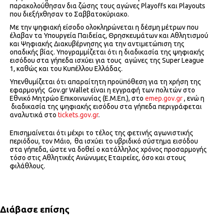
παρακολούθησαν δια ζώσης τους αγώνες Playoffs και Playouts
που διεξήχθησαν το Σαββατοκύριακο.
Με την ψηφιακή είσοδο ολοκληρώνεται η δέσμη μέτρων που
έλαβαν τα Υπουργεία Παιδείας, Θρησκευμάτων και Αθλητισμού
και Ψηφιακής Διακυβέρνησης για την αντιμετώπιση της
οπαδικής βίας. Υπογραμμίζεται ότι η διαδικασία της ψηφιακής
εισόδου στα γήπεδα ισχύει για τους αγώνες της Super League
1, καθώς και του Κυπέλλου Ελλάδας.
Υπενθυμίζεται ότι απαραίτητη προϋπόθεση για τη χρήση της
εφαρμογής Gov.gr Wallet είναι η εγγραφή των πολιτών στο
Εθνικό Μητρώο Επικοινωνίας (Ε.Μ.Επ.), στο
emep.gov.gr
, ενώ η
διαδικασία της ψηφιακής εισόδου στα γήπεδα περιγράφεται
αναλυτικά στο
tickets.gov.gr
.
Επισημαίνεται ότι μέχρι το τέλος της φετινής αγωνιστικής
περιόδου, τον Μάιο, θα ισχύει το υβριδικό σύστημα εισόδου
στα γήπεδα, ώστε να δοθεί ο κατάλληλος χρόνος προσαρμογής
τόσο στις Αθλητικές Ανώνυμες Εταιρείες, όσο και στους
φιλάθλους.
Διάβασε επίσης