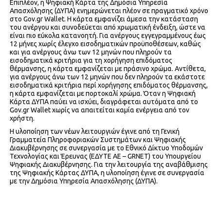
Επιπλέον, η Ψηφιακή Κάρτα της Δημόσια Υπηρεσία
Απασχόλησης (ΔΥΠΑ) ενημερώνεται πλέον σε πραγματικό χρόνο
στο Gov.gr Wallet. Η κάρτα εμφανίζει άμεσα την κατάσταση
του ανέργου και συνοδεύεται από χρωματική ένδειξη, ώστε να
είναι πιο εύκολα κατανοητή. Για ανέργους εγγεγραμμένους έως
12 μήνες χωρίς έλεγχο εισοδηματικών προϋποθέσεων, καθώς
και για ανέργους άνω των 12 μηνών που πληρούν τα
εισοδηματικά κριτήρια για τη χορήγηση επιδόματος
θέρμανσης, η κάρτα εμφανίζεται με πράσινο χρώμα. Αντίθετα,
για ανέργους άνω των 12 μηνών που δεν πληρούν τα εκάστοτε
εισοδηματικά κριτήρια περί χορήγησης επιδόματος θέρμανσης,
η κάρτα εμφανίζεται με πορτοκαλί χρώμα. Όταν η Ψηφιακή
Κάρτα ΔΥΠΑ παύει να ισχύει, διαγράφεται αυτόματα από το
Gov.gr Wallet χωρίς να απαιτείται καμία ενέργεια από τον
χρήστη.
Η υλοποίηση των νέων λειτουργιών έγινε από τη Γενική
Γραμματεία Πληροφοριακών Συστημάτων και Ψηφιακής
Διακυβέρνησης σε συνεργασία με το Εθνικό Δίκτυο Υποδομών
Τεχνολογίας και Έρευνας (ΕΔΥΤΕ ΑΕ – GRNET) του Υπουργείου
Ψηφιακής Διακυβέρνησης. Για την λειτουργία της αναβάθμισης
της Ψηφιακής Κάρτας ΔΥΠΑ, η υλοποίηση έγινε σε συνεργασία
με την Δημόσια Υπηρεσία Απασχόλησης (ΔΥΠΑ).