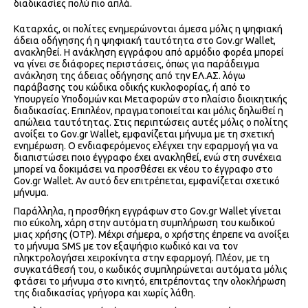
διαδικασίες πολύ πιο απλά.
Καταρχάς, οι πολίτες ενημερώνονται άμεσα μόλις η ψηφιακή
άδεια οδήγησης ή η ψηφιακή ταυτότητα στο Gov.gr Wallet,
ανακληθεί. Η ανάκληση εγγράφου από αρμόδιο φορέα μπορεί
να γίνει σε διάφορες περιστάσεις, όπως για παράδειγμα
ανάκληση της άδειας οδήγησης από την ΕΛ.ΑΣ. λόγω
παράβασης του κώδικα οδικής κυκλοφορίας, ή από το
Υπουργείο Υποδομών και Μεταφορών στο πλαίσιο διοικητικής
διαδικασίας. Επιπλέον, πραγματοποιείται και μόλις δηλωθεί η
απώλεια ταυτότητας. Στις περιπτώσεις αυτές μόλις ο πολίτης
ανοίξει το Gov.gr Wallet, εμφανίζεται μήνυμα με τη σχετική
ενημέρωση. Ο ενδιαφερόμενος ελέγχει την εφαρμογή για να
διαπιστώσει ποιο έγγραφο έχει ανακληθεί, ενώ στη συνέχεια
μπορεί να δοκιμάσει να προσθέσει εκ νέου το έγγραφο στο
Gov.gr Wallet. Αν αυτό δεν επιτρέπεται, εμφανίζεται σχετικό
μήνυμα.
Παράλληλα, η προσθήκη εγγράφων στο Gov.gr Wallet γίνεται
πιο εύκολη, χάρη στην αυτόματη συμπλήρωση του κωδικού
μιας χρήσης (OTP). Μέχρι σήμερα, ο χρήστης έπρεπε να ανοίξει
το μήνυμα SMS με τον εξαψήφιο κωδικό και να τον
πληκτρολογήσει χειροκίνητα στην εφαρμογή. Πλέον, με τη
συγκατάθεσή του, ο κωδικός συμπληρώνεται αυτόματα μόλις
φτάσει το μήνυμα στο κινητό, επιτρέποντας την ολοκλήρωση
της διαδικασίας γρήγορα και χωρίς λάθη.