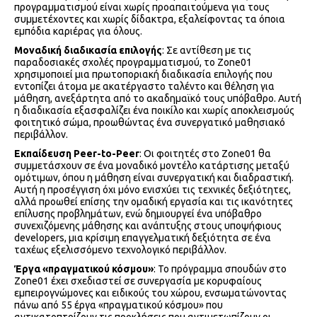
προγραμματισμού είναι χωρίς προαπαιτούμενα για τους
συμμετέχοντες και χωρίς δίδακτρα, εξαλείφοντας τα όποια
εμπόδια καριέρας για όλους.
Μοναδική διαδικασία επιλογής
: Σε αντίθεση με τις
παραδοσιακές σχολές προγραμματισμού, το Zone01
χρησιμοποιεί μια πρωτοποριακή διαδικασία επιλογής που
εντοπίζει άτομα με ακατέργαστο ταλέντο και θέληση για
μάθηση, ανεξάρτητα από το ακαδημαϊκό τους υπόβαθρο. Αυτή
η διαδικασία εξασφαλίζει ένα ποικίλο και χωρίς αποκλεισμούς
φοιτητικό σώμα, προωθώντας ένα συνεργατικό μαθησιακό
περιβάλλον.
Εκπαίδευση Peer-to-Peer
: Οι φοιτητές στο Zone01 θα
συμμετάσχουν σε ένα μοναδικό μοντέλο κατάρτισης μεταξύ
ομότιμων, όπου η μάθηση είναι συνεργατική και διαδραστική.
Αυτή η προσέγγιση όχι μόνο ενισχύει τις τεχνικές δεξιότητες,
αλλά προωθεί επίσης την ομαδική εργασία και τις ικανότητες
επίλυσης προβλημάτων, ενώ δημιουργεί ένα υπόβαθρο
συνεχιζόμενης μάθησης και ανάπτυξης στους υποψήφιους
developers, μια κρίσιμη επαγγελματική δεξιότητα σε ένα
ταχέως εξελισσόμενο τεχνολογικό περιβάλλον.
Έργα «πραγματικού κόσμου»
: Το πρόγραμμα σπουδών στο
Zone01 έχει σχεδιαστεί σε συνεργασία με κορυφαίους
εμπειρογνώμονες και ειδικούς του χώρου, ενσωματώνοντας
πάνω από 55 έργα «πραγματικού κόσμου» που