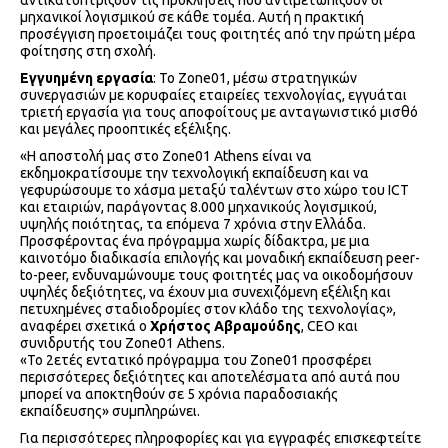
αντικατοπτρίζουν τις προκλήσεις που αντιμετωπίζουν οι
μηχανικοί λογισμικού σε κάθε τομέα. Αυτή η πρακτική
προσέγγιση προετοιμάζει τους φοιτητές από την πρώτη μέρα
φοίτησης στη σχολή.
Εγγυημένη εργασία
: Το Zone01, μέσω στρατηγικών
συνεργασιών με κορυφαίες εταιρείες τεχνολογίας, εγγυάται
τριετή εργασία για τους αποφοίτους με ανταγωνιστικό μισθό
και μεγάλες προοπτικές εξέλιξης.
«Η αποστολή μας στο Zone01 Athens είναι να
εκδημοκρατίσουμε την τεχνολογική εκπαίδευση και να
γεφυρώσουμε το χάσμα μεταξύ ταλέντων στο χώρο του ICT
και εταιριών, παράγοντας 8.000 μηχανικούς λογισμικού,
υψηλής ποιότητας, τα επόμενα 7 χρόνια στην Ελλάδα.
Προσφέροντας ένα πρόγραμμα χωρίς δίδακτρα, με μια
καινοτόμο διαδικασία επιλογής και μοναδική εκπαίδευση peer-
to-peer, ενδυναμώνουμε τους φοιτητές μας να οικοδομήσουν
υψηλές δεξιότητες, να έχουν μια συνεχιζόμενη εξέλιξη και
πετυχημένες σταδιοδρομίες στον κλάδο της τεχνολογίας»,
αναφέρει σχετικά ο
Χρήστος Αβραμούδης
, CEO και
συνιδρυτής του Zone01 Athens.
«Το 2ετές εντατικό πρόγραμμα του Zone01 προσφέρει
περισσότερες δεξιότητες και αποτελέσματα από αυτά που
μπορεί να αποκτηθούν σε 5 χρόνια παραδοσιακής
εκπαίδευσης» συμπληρώνει.
Για περισσότερες πληροφορίες και για εγγραφές επισκεφτείτε