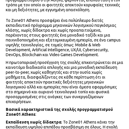
προγραμματισμού στην Αθήνα, φέρνοντας επανάσταση στον
τρόπο με τον οποίο οι φοιτητές αποκτούν κορυφαίες τεχνικές
και μη δεξιότητες, με εγγυημένη απασχόληση.
Το Zone01 Athens προσφέρει ένα πολύπλευρο διετές
εκπαιδευτικό πρόγραμμα μηχανικών λογισμικού παγκόσμιας
κλάσης, χωρίς δίδακτρα και χωρίς προαπαιτούμενα,
παρέχοντας στους φοιτητές ένα μοναδικό ταξίδι και μια
παιχνιδοποιημένη και εξατομικευμένη εμπειρία, σε ένα campus
υψηλής τεχνολογίας, σε τομείς όπως: Mobile & Web
Development, Artificial Intelligence, UX/UI, Cybersecurity,
DevOps, Blockchain και Video Games Development.
Η πρωτοποριακή προσέγγιση της σχολής επικεντρώνεται σε μια
καινοτόμο διαδικασία επιλογής και μια μοναδική εκπαίδευση
peer-to-peer, χωρίς καθηγητές και στην ουσία χωρίς
μαθήματα, διασφαλίζοντας σε κάθε περίπτωση ότι οι
φοιτητές αποκτούν πρακτικές δεξιότητες μηχανικών
λογισμικού αλλά και εμπειρίες που είναι άμεσα εφαρμόσιμες
στο σημερινό και αυριανό τεχνολογικό τοπίο και φυσικά
προσαρμοσμένες στις ανάγκες των συνεργαζόμενων
επιχειρήσεων.
Βασικά χαρακτηριστικά της σχολής προγραμματισμού
Zone01 Athens
:
Εκπαίδευση χωρίς δίδακτρα
: Το Zone01 Athens κάνει την
εκπαίδευση υψηλού επιπέδου προσβάσιμη σε όλους. Η σχολή