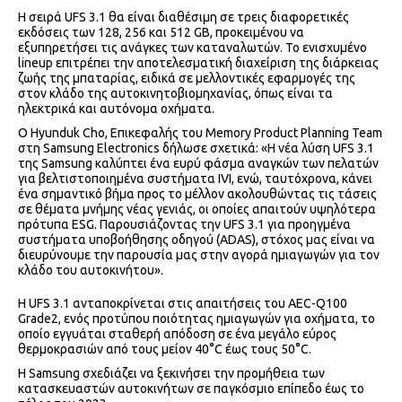
Η σειρά UFS 3.1 θα είναι διαθέσιμη σε τρεις διαφορετικές
εκδόσεις των 128, 256 και 512 GB, προκειμένου να
εξυπηρετήσει τις ανάγκες των καταναλωτών. Το ενισχυμένο
lineup επιτρέπει την αποτελεσματική διαχείριση της διάρκειας
ζωής της μπαταρίας, ειδικά σε μελλοντικές εφαρμογές της
στον κλάδο της αυτοκινητοβιομηχανίας, όπως είναι τα
ηλεκτρικά και αυτόνομα οχήματα.
Ο Hyunduk Cho, Επικεφαλής του Memory Product Planning Team
στη Samsung Electronics δήλωσε σχετικά: «Η νέα λύση UFS 3.1
της Samsung καλύπτει ένα ευρύ φάσμα αναγκών των πελατών
για βελτιστοποιημένα συστήματα IVI, ενώ, ταυτόχρονα, κάνει
ένα σημαντικό βήμα προς το μέλλον ακολουθώντας τις τάσεις
σε θέματα μνήμης νέας γενιάς, οι οποίες απαιτούν υψηλότερα
πρότυπα ESG. Παρουσιάζοντας την UFS 3.1 για προηγμένα
συστήματα υποβοήθησης οδηγού (ADAS), στόχος μας είναι να
διευρύνουμε την παρουσία μας στην αγορά ημιαγωγών για τον
κλάδο του αυτοκινήτου».
Η UFS 3.1 ανταποκρίνεται στις απαιτήσεις του AEC-Q100
Grade2, ενός προτύπου ποιότητας ημιαγωγών για οχήματα, το
οποίο εγγυάται σταθερή απόδοση σε ένα μεγάλο εύρος
θερμοκρασιών από τους μείον 40°C έως τους 50°C.
Η Samsung σχεδιάζει να ξεκινήσει την προμήθεια των
κατασκευαστών αυτοκινήτων σε παγκόσμιο επίπεδο έως το