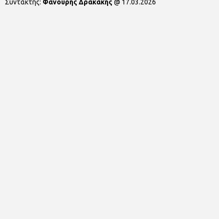
Συντάκτης:
Φανούρης Δρακάκης
@
17.03.2026