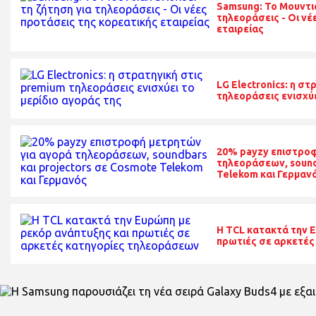
Samsung: Το Μουντιά
τηλεοράσεις - Οι νέ
εταιρείας
LG Electronics: η σ
τηλεοράσεις ενισχύε
20% payzy επιστροφ
τηλεοράσεων, sound
Telekom και Γερμαν
Η TCL κατακτά την 
πρωτιές σε αρκετές