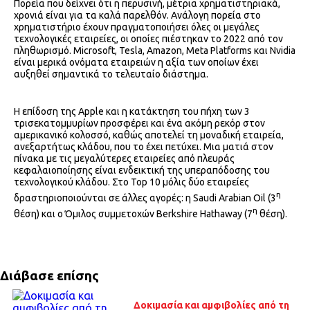
Πορεία που δείχνει ότι η περυσινή, μέτρια χρηματιστηριακά,
χρονιά είναι για τα καλά παρελθόν. Ανάλογη πορεία στο
χρηματιστήριο έχουν πραγματοποιήσει όλες οι μεγάλες
τεχνολογικές εταιρείες, οι οποίες πιέστηκαν το 2022 από τον
πληθωρισμό. Microsoft, Tesla, Amazon, Meta Platforms και Nvidia
είναι μερικά ονόματα εταιρειών η αξία των οποίων έχει
αυξηθεί σημαντικά το τελευταίο διάστημα.
Η επίδοση της Apple και η κατάκτηση του πήχη των 3
τρισεκατομμυρίων προσφέρει και ένα ακόμη ρεκόρ στον
αμερικανικό κολοσσό, καθώς αποτελεί τη μοναδική εταιρεία,
ανεξαρτήτως κλάδου, που το έχει πετύχει. Μια ματιά στον
πίνακα με τις μεγαλύτερες εταιρείες από πλευράς
κεφαλαιοποίησης είναι ενδεικτική της υπεραπόδοσης του
τεχνολογικού κλάδου. Στο Top 10 μόλις δύο εταιρείες
η
δραστηριοποιούνται σε άλλες αγορές: η Saudi Arabian Oil (3
η
θέση) και ο Όμιλος συμμετοχών Berkshire Hathaway (7
θέση).
Διάβασε επίσης
Δοκιμασία και αμφιβολίες από τη