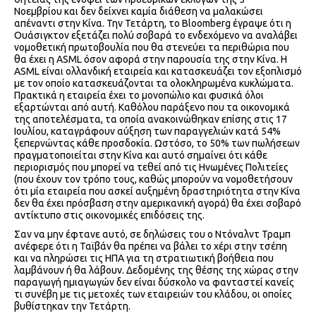
Νοεμβρίου και δεν δείχνει καμία διάθεση να μαλακώσει
απέναντι στην Κίνα. Την Τετάρτη, το Bloomberg έγραψε ότι η
Ουάσιγκτον εξετάζει πολύ σοβαρά το ενδεχόμενο να αναλάβει
νομοθετική πρωτοβουλία που θα στενεύει τα περιθώρια που
θα έχει η ASML όσον αφορά στην παρουσία της στην Κίνα. H
ASML είναι ολλανδική εταιρεία και κατασκευάζει τον εξοπλισμό
με τον οποίο κατασκευάζονται τα ολοκληρωμένα κυκλώματα.
Πρακτικά η εταιρεία έχει το μονοπώλιο και φυσικά όλοι
εξαρτώνται από αυτή. Καθόλου παράξενο που τα οικονομικά
της αποτελέσματα, τα οποία ανακοινώθηκαν επίσης στις 17
Ιουλίου, καταγράφουν αύξηση των παραγγελιών κατά 54%
ξεπερνώντας κάθε προσδοκία. Ωστόσο, το 50% των πωλήσεων
πραγματοποιείται στην Κίνα και αυτό σημαίνει ότι κάθε
περιορισμός που μπορεί να τεθεί από τις Ηνωμένες Πολιτείες
(που έχουν τον τρόπο τους, καθώς μπορούν να νομοθετήσουν
ότι μία εταιρεία που ασκεί αυξημένη δραστηριότητα στην Κίνα
δεν θα έχει πρόσβαση στην αμερικανική αγορά) θα έχει σοβαρό
αντίκτυπο στις οικονομικές επιδόσεις της.
Σαν να μην έφτανε αυτό, σε δηλώσεις του ο Ντόναλντ Τραμπ
ανέφερε ότι η Ταϊβάν θα πρέπει να βάλει το χέρι στην τσέπη
και να πληρώσει τις ΗΠΑ για τη στρατιωτική βοήθεια που
λαμβάνουν ή θα λάβουν. Δεδομένης της θέσης της χώρας στην
παραγωγή ημιαγωγών δεν είναι δύσκολο να φανταστεί κανείς
τι συνέβη με τις μετοχές των εταιρειών του κλάδου, οι οποίες
βυθίστηκαν την Τετάρτη.