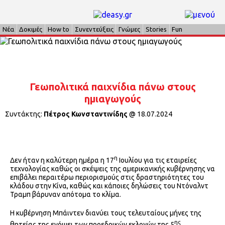
Νέα
Δοκιμές
How to
Συνεντεύξεις
Γνώμες
Stories
Fun
Γεωπολιτικά παιχνίδια πάνω στους
ημιαγωγούς
Συντάκτης:
Πέτρος Κωνσταντινίδης
@
18.07.2024
η
Δεν ήταν η καλύτερη ημέρα η 17
Ιουλίου για τις εταιρείες
τεχνολογίας καθώς οι σκέψεις της αμερικανικής κυβέρνησης να
επιβάλει περαιτέρω περιορισμούς στις δραστηριότητες του
κλάδου στην Κίνα, καθώς και κάποιες δηλώσεις του Ντόναλντ
Τραμπ βάρυναν απότομα το κλίμα.
Η κυβέρνηση Μπάιντεν διανύει τους τελευταίους μήνες της
ης
θητείας της ενόψει των προεδρικών εκλογών της 5