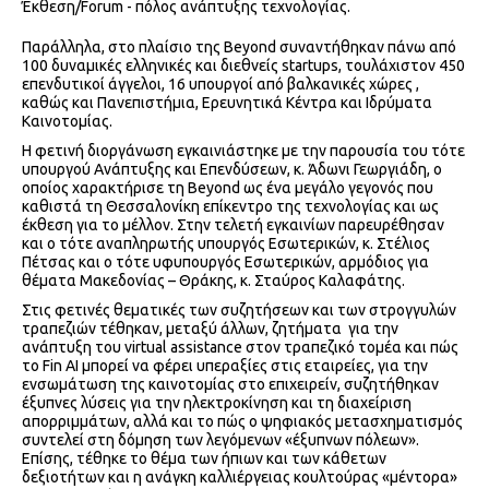
Έκθεση/Forum - πόλος ανάπτυξης τεχνολογίας.
Παράλληλα, στο πλαίσιο της Beyond συναντήθηκαν πάνω από
100 δυναμικές ελληνικές και διεθνείς startups, τουλάχιστον 450
επενδυτικοί άγγελοι, 16 υπουργοί από βαλκανικές χώρες ,
καθώς και Πανεπιστήμια, Ερευνητικά Κέντρα και Ιδρύματα
Καινοτομίας.
H φετινή διοργάνωση εγκαινιάστηκε με την παρουσία του τότε
υπουργού Ανάπτυξης και Επενδύσεων, κ. Άδωνι Γεωργιάδη, ο
οποίος χαρακτήρισε τη Beyond ως ένα μεγάλο γεγονός που
καθιστά τη Θεσσαλονίκη επίκεντρο της τεχνολογίας και ως
έκθεση για το μέλλον. Στην τελετή εγκαινίων παρευρέθησαν
και ο τότε αναπληρωτής υπουργός Εσωτερικών, κ. Στέλιος
Πέτσας και ο τότε υφυπουργός Εσωτερικών, αρμόδιος για
θέματα Μακεδονίας – Θράκης, κ. Σταύρος Καλαφάτης.
Στις φετινές θεματικές των συζητήσεων και των στρογγυλών
τραπεζιών τέθηκαν, μεταξύ άλλων, ζητήματα για την
ανάπτυξη του virtual assistance στον τραπεζικό τομέα και πώς
το Fin AI μπορεί να φέρει υπεραξίες στις εταιρείες, για την
ενσωμάτωση της καινοτομίας στο επιχειρείν, συζητήθηκαν
έξυπνες λύσεις για την ηλεκτροκίνηση και τη διαχείριση
απορριμμάτων, αλλά και το πώς ο ψηφιακός μετασχηματισμός
συντελεί στη δόμηση των λεγόμενων «έξυπνων πόλεων».
Επίσης, τέθηκε το θέμα των ήπιων και των κάθετων
δεξιοτήτων και η ανάγκη καλλιέργειας κουλτούρας «μέντορα»