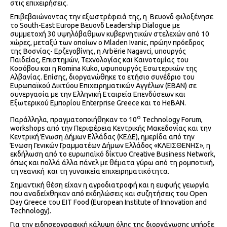
στις επιχειρήσεις.
Επιβεβαιώνοντας την εξωστρέφειά της, η Bευονδ φιλοξένησε
τo South-East Europe Bευονδ Leadership Dialogue με
συμμετοχή 30 υψηλόβαθμων κυβερνητικών στελεχών από 10
χώρες, μεταξύ των οποίων ο Mladen Ivanic, πρώην πρόεδρος
της Βοσνίας- Ερζεγοβίνης, η Arbërie Nagavci, υπουργός
Παιδείας, Επιστημών, Τεχνολογίας και Καινοτομίας του
Κοσόβου και η Romina Kuko, υφυπουργός Εσωτερικών της
Αλβανίας. Επίσης, διοργανώθηκε το ετήσιο συνέδριο του
Ευρωπαϊκού Δικτύου Επιχειρηματικών Αγγέλων (EBAN) σε
συνεργασία με την Ελληνική Εταιρεία Επενδύσεων και
Εξωτερικού Εμπορίου Enterprise Greece και το HeBAN.
ο
Παράλληλα, πραγματοποιήθηκαν το 10
Technology Forum,
workshops από την Περιφέρεια Κεντρικής Μακεδονίας και την
Κεντρική Ένωση Δήμων Ελλάδας (ΚΕΔΕ), ημερίδα από την
Ένωση Γενικών Γραμματέων Δήμων Ελλάδος «ΚΛΕΙΣΘΕΝΗΣ», η
εκδήλωση από το ευρωπαϊκό δίκτυο Creative Business Network,
όπως και πολλά άλλα πάνελ με θέματα γύρω από τη ρομποτική,
τη νεανική και τη γυναικεία επιχειρηματικότητα.
Σημαντική θέση είχαν η αγροδιατροφή και η ευφυής γεωργία
που αναδείχθηκαν από εκδηλώσεις και συζητήσεις του Open
Day Greece του EIT Food (European Institute of Innovation and
Technology).
Για την ειδησεογραφική κάλυψη όλης της διοργάνωσης υπήρξε