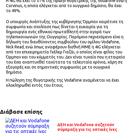
Η 4iG θα έχει το 51% της πρώην θυγατρικής της Vodafone ενώ η
Corvinus, η οποία ελέγχεται από το ουγγρικό δημόσιο, θα έχει
το 49%.
Ο υπουργός Ανάπτυξης της κυβέρνησης Όρμπαν χαιρέτισε τη
συμφωνία και σχολίασε πως δίνεται η ευκαιρία για τη
δημιουργία ενός εθνικού πρωταθλητή στην αγορά των
τηλεπικοινωνιών της Ουγγαρίας. Παρόμοιο περιεχόμενο είχε η
δήλωση του διευθύνοντος συμβούλου του ομίλου Vodafone,
Nick Read, ενώ όπως αναφέρουν διεθνή ΜΜΕ η 4iG ελέγχεται
από τον επιχειρηματία Γκέλερ Γιαζάι, ο οποίος είναι φίλος του
Όρμπαν και του κόμματός του. Δεν είναι τυχαίο που η εταιρεία
του έχει αναπτυχθεί ταχύτατα τα τελευταία χρόνια, χάρη σε
εξαγορές και σε σημαντικές συμφωνίες με το ουγγρικό
δημόσιο.
Η πώληση της θυγατρικής της Vodafone αναμένεται να έχει
ολοκληρωθεί εντός του έτους.
Διάβασε επίσης
ΔΕΗ και Vodafone συζητούν
σύμπραξη για τις οπτικές ίνες