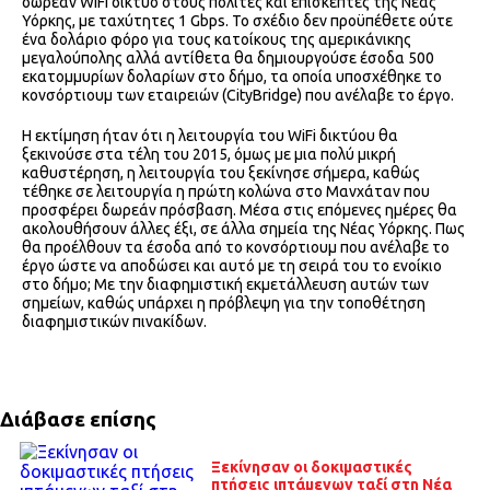
δωρεάν WiFi δίκτυο στους πολίτες και επισκέπτες της Νέας
Υόρκης, με ταχύτητες 1 Gbps. To σχέδιο δεν προϋπέθετε ούτε
ένα δολάριο φόρο για τους κατοίκους της αμερικάνικης
μεγαλούπολης αλλά αντίθετα θα δημιουργούσε έσοδα 500
εκατομμυρίων δολαρίων στο δήμο, τα οποία υποσχέθηκε το
κονσόρτιουμ των εταιρειών (CityBridge) που ανέλαβε το έργο.
Η εκτίμηση ήταν ότι η λειτουργία του WiFi δικτύου θα
ξεκινούσε στα τέλη του 2015, όμως με μια πολύ μικρή
καθυστέρηση, η λειτουργία του ξεκίνησε σήμερα, καθώς
τέθηκε σε λειτουργία η πρώτη κολώνα στο Μανχάταν που
προσφέρει δωρεάν πρόσβαση. Μέσα στις επόμενες ημέρες θα
ακολουθήσουν άλλες έξι, σε άλλα σημεία της Νέας Υόρκης. Πως
θα προέλθουν τα έσοδα από το κονσόρτιουμ που ανέλαβε το
έργο ώστε να αποδώσει και αυτό με τη σειρά του το ενοίκιο
στο δήμο; Με την διαφημιστική εκμετάλλευση αυτών των
σημείων, καθώς υπάρχει η πρόβλεψη για την τοποθέτηση
διαφημιστικών πινακίδων.
Διάβασε επίσης
Ξεκίνησαν οι δοκιμαστικές
πτήσεις ιπτάμενων ταξί στη Νέα