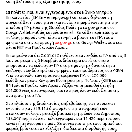
και η βελτίωση της εξυπηρέτησής τους.
Οι πολίτες, που είναι εγγεγραμμένοι στο Εθνικό Μητρώο
Επικοινωνίας (ΕΜΕπ – emep.gov.gr) και έχουν δηλώσει τη
συγκατάθεσή τους για επικοινωνία, ενημερώνονται για την
απόδοση ΠΑ μέσω της Θυρίδας Πολίτη στο gov.gr και στο
Gov.gr Wallet, καθώς και μέσω email. Σε κάθε περίπτωση, οι
πολίτες μπορούν ανά πάσα στιγμή να βρουν τον ΠΑ τόσο
ψηφιακά στην εφαρμογή
pa.gov.gr
, στο Gov.gr Wallet, όσο και
μέσω ΚΕΠ και Προξενικών Αρχών.
Επισημαίνεται ότι 2.651.632 πολίτες είχαν εκδώσει ΠΑ από τις 3
Ιουνίου μέχρι τις 5 Νοεμβρίου, διάστημα κατά το οποίο
μπορούσαν να εκδώσουν ΠΑ στο pa.gov.gr με δυνατότητα
επιλογής των δύο πρώτων ψηφίων του προθέματος του ΑΦΜ.
Από το σύνολο των προαναφερόμενων ΠΑ, οι 226.000
εκδόθηκαν μέσω Κέντρων Εξυπηρέτησης Πολιτών (ΚΕΠ) και οι
844 μέσω Προξενικών Αρχών. Αξίζει να σημειωθεί ότι ήδη
601.000 νέες αστυνομικές ταυτότητες έχουν εκδοθεί με την
αναγραφή του ΠΑ.
Στο πλαίσιο της διαδικασίας επιβεβαίωσης των στοιχείων
εντοπίστηκαν 839.115 διαφορές στην αναγραφή των
στοιχείων πολιτών μεταξύ βασικών μητρώων του Δημοσίου,
132.647 περιπτώσεις πολυεγγραφών και 11.426 περιπτώσεις
κενών ή μη έγκυρων τιμών. Σε συνεργασία με τους αρμόδιους
φορείς βρίσκεται σε εξέλιξη η διαδικασία διόρθωσής τους,