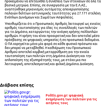
προκειμένου να επιτευχθεί η συνέπεια των στοιχείων σε όλα τα
βασικά μητρώα. Επίσης, σε συνεργασία με την Ε.Λ.ΑΣ.,
αναπτύχθηκε μηχανισμός αυτόματης απενεργοποίησης
παλαιών δελτίων αστυνομικής ταυτότητας για 27.171 στελέχη
Ενόπλων Δυνάμεων και Σωμάτων Ασφαλείας.
Υπενθυμίζεται ότι ο Προσωπικός Αριθμός λειτουργεί ως ενιαίος
αριθμός ταυτοποίησης για όλες τις συναλλαγές των πολιτών
για το Δημόσιο, καταργώντας την ανάγκη χρήσης πολλαπλών
αριθμών. Η χρήση του είναι προαιρετική και δεν αποτελεί μέσο
πρόσβασης σε ψηφιακές υπηρεσίες ή σε προσωπικά δεδομένα.
Ο ΠΑ χορηγείται μόνο μία φορά σε κάθε φυσικό πρόσωπο και
δεν μπορεί να μεταβληθεί. Η καθιέρωση του Προσωπικού
Αριθμού αποτελεί κομβική μεταρρύθμιση για την ενιαία
ταυτοποίηση των πολιτών στη Δημόσια Διοίκηση και την
απλοποίηση της εξυπηρέτησής τους, με στόχο μια πιο
λειτουργική, αποτελεσματική και φιλική Δημόσια Διοίκηση.
Διάβασε επίσης
Politis.gov.gr: ψηφιακή
ενημέρωση των πολιτών για τις
αιτήσεις τους