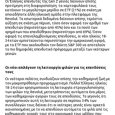
Οι Έλληνες επενδυτές της Gen Z γενιάς δείχνουν επίσης
προτίμηση στη διαφοροποίηση: τα χαρτοφυλάκιά τους
κατέχουν το μεγαλύτερο μερίδιο σε ETF (21%) σε σχέση με
οποιαδήποτε άλλη ηλικιακή ομάδα στην πλατφόρμα της
Revolut. Τα εσωτερικά δεδομένα δείχνουν επίσης τεράστια
αύξηση σε σχέση με πέρυσι, τόσο όσον αφορά τον αριθμό των
επενδυτών (περισσότερο από 45%) όσο και το ποσό των
χρημάτων που επενδύθηκαν (περισσότερο από 69%). Όσον
αφορά τις επαναλαμβανόμενες επενδύσεις, οι νέοι ηλικίας 18-
34 ετών εμπιστεύονται περισσότερο την αμερικανική αγορά,
με τα ETF που ακολουθούν τον δείκτη S&P 500 να αποτελούν
το πιο δημοφιλές επενδυτικό πρόγραμμα μεταξύ των νεότερων
γενιών.
Οι νέοι επιλέγουν τη λειτουργία ψιλών για τις επενδύσεις
τους
Οι νεότεροι πελάτες συνδυάζουν επίσης την καθημερινή ζωή με
τον μακροπρόθεσμο προγραμματισμό. Πολλοί Έλληνες ηλικίας
18-24 ετών χρησιμοποιούν τη λειτουργία στρογγυλοποίησης
των ψιλών της Revolut, μετατρέποντας αυτόματα ένα μέρος
των καθημερινών αγορών τους σε επενδύσεις. Το γεγονός ότι
χρησιμοποιούν αυτή τη λειτουργία σε περίπου 34% των
συναλλαγών τους δείχνει ότι οι νεότερες γενιές είναι αρκετά
ικανοποιημένες με το να επενδύουν αυτόματα τα ψιλά από τις
καθημερινές αγορές τους στο οικονομικό τους μέλλον, που