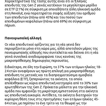
Χαρακτηριστικά της τάσης αυτής είναι ότι οι Έλληνες
επενδυτές της Gen Z γενιάς κατέχουν το μεγαλύτερο μερίδιο
σε ETF (21%) σε σύγκριση με οποιαδήποτε άλλη ηλικιακή ομάδα
στη Revolut, ενώ παρατηρείται σαφής αύξηση του αριθμού
των επενδυτών (πάνω από 45%) και του ποσού των
επενδυμένων κεφαλαίων (πάνω από 69%) σε σύγκριση με
πέρυσι.
Πανευρωπαϊκή αλλαγή
Οι νέοι επενδυτικοί ορίζοντες για τη νέα γενιά δεν
περιορίζονται μόνο στη χώρα μας, αλλά αποτελούν μέρος της
πανευρωπαϊκής αλλαγής που συντελείται και δείχνει ότι η νέα
γενιά συνολικά αναδιαμορφώνει τους κανόνες της
μακροπρόθεσμης δημιουργίας περιουσίας.
Ειδικότερα, σε όλη την Ευρώπη, το 37% των ατόμων ηλικίας 18-
24 ετών αναφέρουν ως πρώτη επιλογή για μακροπρόθεσμη
επένδυση τις μετοχές και τα διαπραγματεύσιμα αμοιβαία
κεφάλαια (ETF), ξεπερνώντας τα ακίνητα, τα οποία
επιλέχθηκαν ως κύρια επενδυτική κατηγορία από το 30% των
ερωτηθέντων της Gen Z. Πρόκειται μάλιστα για την ηλικιακή
ομάδα που εμφανίζει τη μικρότερη εμπιστοσύνη στα ακίνητα
ως επενδυτική ευκαιρία. Αντίθετα, τα ακίνητα διατηρούν την
κυρίαρχη θέση τους στις προτιμήσεις των ατόμων ηλικίας 45-
64 ετών, με περίπου το ένα τρίτο να τα θεωρεί ως την