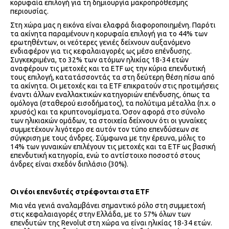
κορυφαία επιλογή για τη δημιουργία μακροπρόθεσμης
περιουσίας.
Στη χώρα μας η εικόνα είναι ελαφρά διαφοροποιημένη. Παρότι
τα ακίνητα παραμένουν η κορυφαία επιλογή για το 44% των
ερωτηθέντων, οι νεότερες γενιές δείχνουν αυξανόμενο
ενδιαφέρον για τις κεφαλαιαγορές ως μέσο επένδυσης.
Συγκεκριμένα, το 32% των ατόμων ηλικίας 18-34 ετών
αναφέρουν τις μετοχές και τα ETF ως την κύρια επενδυτική
τους επιλογή, κατατάσσοντάς τα στη δεύτερη θέση πίσω από
τα ακίνητα. Οι μετοχές και τα ETF επικρατούν στις προτιμήσεις
έναντι άλλων εναλλακτικών κατηγοριών επένδυσης, όπως τα
ομόλογα (σταθερού εισοδήματος), τα πολύτιμα μέταλλα (π.χ. ο
χρυσός) και τα κρυπτονομίσματα. Όσον αφορά στο σύνολο
των ηλικιακών ομάδων, τα στοιχεία δείχνουν ότι οι γυναίκες
συμμετέχουν λιγότερο σε αυτόν τον τύπο επενδύσεων σε
σύγκριση με τους άνδρες. Σύμφωνα με την έρευνα, μόλις το
14% των γυναικών επιλέγουν τις μετοχές και τα ETF ως βασική
επενδυτική κατηγορία, ενώ το αντίστοιχο ποσοστό στους
άνδρες είναι σχεδόν διπλάσιο (30%).
Οι νέοι επενδυτές στρέφονται στα ETF
Μια νέα γενιά αναλαμβάνει σημαντικό ρόλο στη συμμετοχή
στις κεφαλαιαγορές στην Ελλάδα, με το 57% όλων των
επενδυτών της Revolut στη χώρα να είναι ηλικίας 18-34 ετών.